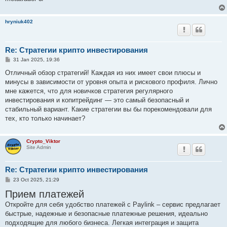
hryniuk402
Re: Стратегии крипто инвестирования
P
31 Jan 2025, 19:36
o
s
Отличный обзор стратегий! Каждая из них имеет свои плюсы и
t
минусы в зависимости от уровня опыта и рискового профиля. Лично
мне кажется, что для новичков стратегия регулярного
инвестирования и копитрейдинг — это самый безопасный и
стабильный вариант. Какие стратегии вы бы порекомендовали для
тех, кто только начинает?
Crypto_Viktor
Site Admin
Re: Стратегии крипто инвестирования
P
23 Oct 2025, 21:29
o
Прием платежей
s
t
Откройте для себя удобство платежей с Paylink – сервис предлагает
быстрые, надежные и безопасные платежные решения, идеально
подходящие для любого бизнеса. Легкая интеграция и защита