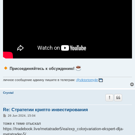
Присоединяйтесь к обсуждению!
личное сообщение админу пишите в телеграм:
@viktortomylin
Crystal
Re: Стратегии крипто инвестирования
P
26 Jun 2024, 15:04
o
s
тоже к теме отыскал
t
https://tradebook.live/metatrader5/ea/exp_colorjvariation-ekspert-dlja-
metatrader-5/