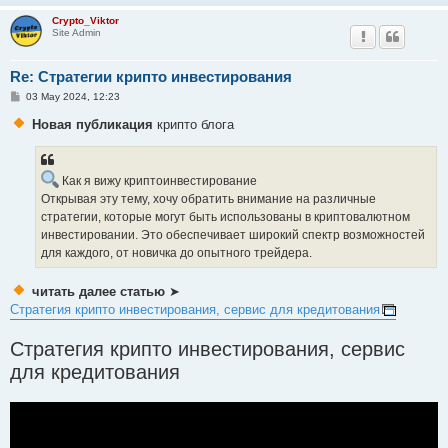
Crypto_Viktor
Site Admin
Re: Стратегии крипто инвестирования
P
03 May 2024, 12:23
o
s
Новая публикация
крипто блога
t
Как я вижу криптоинвестирование
Открывая эту тему, хочу обратить внимание на различные
стратегии, которые могут быть использованы в криптовалютном
инвестировании. Это обеспечивает широкий спектр возможностей
для каждого, от новичка до опытного трейдера.
читать далее статью
➤
Стратегия крипто инвестирования, сервис для кредитования
Стратегия крипто инвестирования, сервис
для кредитования