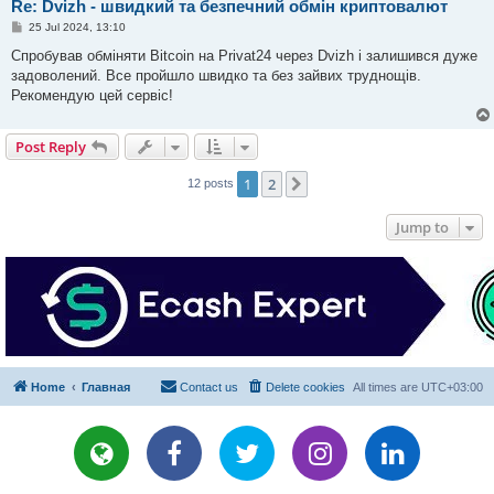
Re: Dvizh - швидкий та безпечний обмін криптовалют
P
25 Jul 2024, 13:10
o
s
Спробував обміняти Bitcoin на Privat24 через Dvizh і залишився дуже
t
задоволений. Все пройшло швидко та без зайвих труднощів.
Рекомендую цей сервіс!
Post Reply
1
2
Next
12 posts
Jump to
Home
Главная
Contact us
Delete cookies
All times are
UTC+03:00