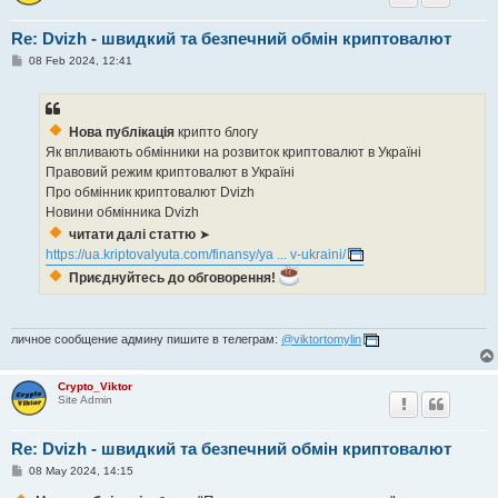
Re: Dvizh - швидкий та безпечний обмін криптовалют
P
08 Feb 2024, 12:41
o
s
t
Нова публікація
крипто блогу
Як впливають обмінники на розвиток криптовалют в Україні
Правовий режим криптовалют в Україні
Про обмінник криптовалют Dvizh
Новини обмінника Dvizh
читати далі статтю
➤
https://ua.kriptovalyuta.com/finansy/ya ... v-ukraini/
Приєднуйтесь до обговорення!
личное сообщение админу пишите в телеграм:
@viktortomylin
Crypto_Viktor
Site Admin
Re: Dvizh - швидкий та безпечний обмін криптовалют
P
08 May 2024, 14:15
o
s