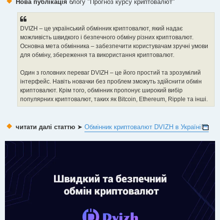
Нова публікація
блогу "Прогноз курсу криптовалют"
t
DVIZH – це український обмінник криптовалют, який надає
можливість швидкого і безпечного обміну різних криптовалют.
Основна мета обмінника – забезпечити користувачам зручні умови
для обміну, збереження та використання криптовалют.
Один з головних переваг DVIZH – це його простий та зрозумілий
інтерфейс. Навіть новачки без проблем зможуть здійснити обмін
криптовалют. Крім того, обмінник пропонує широкий вибір
популярних криптовалют, таких як Bitcoin, Ethereum, Ripple та інші.
читати далі статтю
➤
Обмінник криптовалют DVIZH в Україні