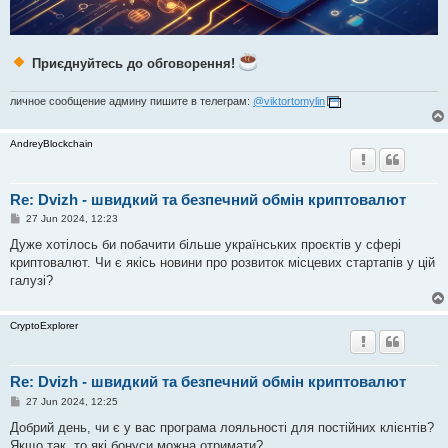
Приєднуйтесь до обговорення!
личное сообщение админу пишите в телеграм:
@viktortomylin
AndreyBlockchain
Re: Dvizh - швидкий та безпечний обмін криптовалют
P
27 Jun 2024, 12:23
o
s
Дуже хотілось би побачити більше українських проєктів у сфері
t
криптовалют. Чи є якісь новини про розвиток місцевих стартапів у цій
галузі?
CryptoExplorer
Re: Dvizh - швидкий та безпечний обмін криптовалют
P
27 Jun 2024, 12:25
o
s
Добрий день, чи є у вас програма лояльності для постійних клієнтів?
t
Якщо так, то які бонуси можна отримати?