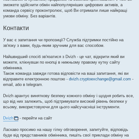
зможете здійснити обмін найпопулярніших цифрових активів, а
команда сервісу проконтролює, щоб Ви отримали лише найкращі
умови обміну. Без варіантів.
Контакти
У вас є запитання чи пропозиції? Служба підтримки постійно на
зв'язку з вами, будь-яким зручним для вас способом.
Найшвидший спосіб зв'язатися з Dvizh - це чат, відкрити який ви
можете, клікнувши по кнопці в нижньому правому кутку сайту
обмінника.
Також команда завжди готова відповісти на ваші запитання, які ви
відправите електронною поштою -
dvizh.cryptoexchange@gmail.com
-
email, або в telegram.
Dvizh арантує виняткову безпеку кожного обміну і щодня робить все,
що від них залежить, щоб підтримувати високий рівень безпеки у
всьому, використовуючи для цього найсучасніші інструменти.
Dvizh
- перейти на сайт
Ласкаво просимо на нашу гілку обговорення, запитуйте, відповідь
буде від представників обмінника, пишіть свої приклади обміну на