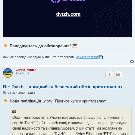
Приєднуйтесь до обговорення!
личное сообщение админу пишите в телеграм:
@viktortomylin
Crypto_Viktor
Site Admin
Re: Dvizh - швидкий та безпечний обмін криптовалют
P
06 Jun 2024, 12:55
o
s
Нова публікація
блогу "Прогноз курсу криптовалют"
t
Обмін криптовалют в Україні набуває все більшої популярності, і
сервіс “Dvizh” (сайт – dvizh.com) є одним з лідерів на ринку завдяки
своїй надійності та вигідним умовам. У цій статті ми розглянемо
переваги використання “Dvizh” для обміну Ethereum (ETH) на гривні