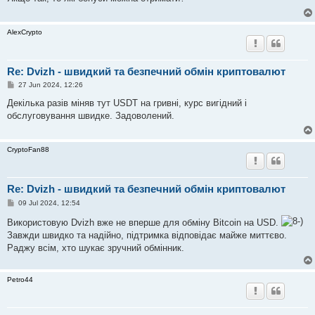
AlexCrypto
Re: Dvizh - швидкий та безпечний обмін криптовалют
P
27 Jun 2024, 12:26
o
s
Декілька разів міняв тут USDT на гривні, курс вигідний і
t
обслуговування швидке. Задоволений.
CryptoFan88
Re: Dvizh - швидкий та безпечний обмін криптовалют
P
09 Jul 2024, 12:54
o
s
Використовую Dvizh вже не вперше для обміну Bitcoin на USD.
t
Завжди швидко та надійно, підтримка відповідає майже миттєво.
Раджу всім, хто шукає зручний обмінник.
Petro44