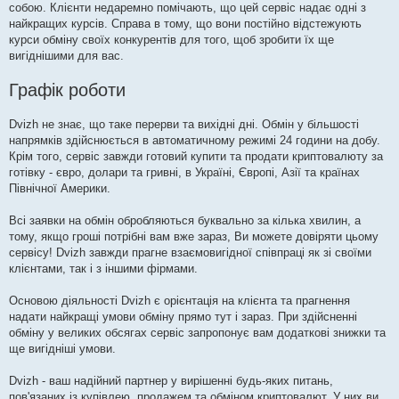
собою. Клієнти недаремно помічають, що цей сервіс надає одні з
найкращих курсів. Справа в тому, що вони постійно відстежують
курси обміну своїх конкурентів для того, щоб зробити їх ще
вигіднішими для вас.
Графік роботи
Dvizh не знає, що таке перерви та вихідні дні. Обмін у більшості
напрямків здійснюється в автоматичному режимі 24 години на добу.
Крім того, сервіс завжди готовий купити та продати криптовалюту за
готівку - євро, долари та гривні, в Україні, Європі, Азії та країнах
Північної Америки.
Всі заявки на обмін обробляються буквально за кілька хвилин, а
тому, якщо гроші потрібні вам вже зараз, Ви можете довіряти цьому
сервісу! Dvizh завжди прагне взаємовигідної співпраці як зі своїми
клієнтами, так і з іншими фірмами.
Основою діяльності Dvizh є орієнтація на клієнта та прагнення
надати найкращі умови обміну прямо тут і зараз. При здійсненні
обміну у великих обсягах сервіс запропонує вам додаткові знижки та
ще вигідніші умови.
Dvizh - ваш надійний партнер у вирішенні будь-яких питань,
пов'язаних із купівлею, продажем та обміном криптовалют. У них ви