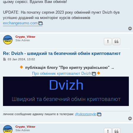
цьому сервісі. Вдалих Вам обмінів!
UPDATE: На початку серпня 2023 року обмінний пункт Dvizh був
успішно доданий на моніторінг курсів обмінників
exchangesumo.com
.
Crypto_Viktor
Site Admin
Re: Dvizh - швидкий та безпечний обмін криптовалют
P
03 Jan 2024, 13:02
o
s
публікація блогу "Про крипту українською"
→
t
Про обмінник криптовалют Dvizh
личное сообщение админу пишите в телеграм:
@viktortomylin
Crypto_Viktor
Site Admin