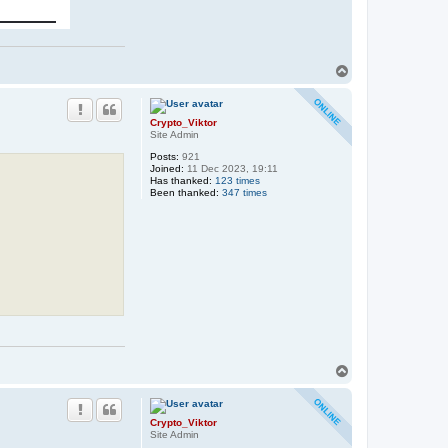
T
o
p
Crypto_Viktor
Site Admin
Posts:
921
Joined:
11 Dec 2023, 19:11
Has thanked:
123 times
Been thanked:
347 times
T
o
p
Crypto_Viktor
Site Admin