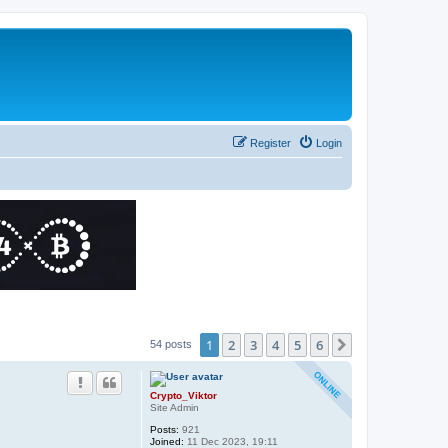
Register
Login
1
2
3
4
5
6
Next
54 posts
Crypto_Viktor
Site Admin
Posts:
921
Joined:
11 Dec 2023, 19:11