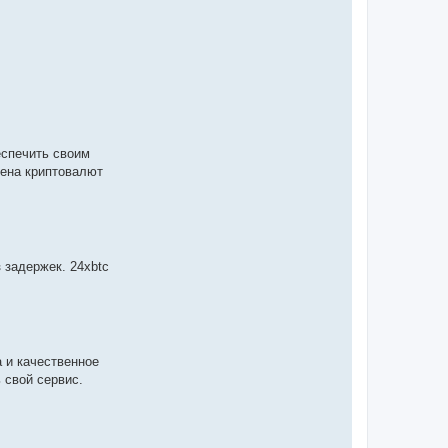
еспечить своим
мена криптовалют
 задержек. 24xbtc
 и качественное
 свой сервис.