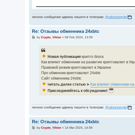
личное сообщение админу пишите в телеграм:
@viktortomylin
Re: Отзывы обменника 24xbtc
P
by
Crypto_Viktor
»
08 Feb 2024, 13:56
o
s
t
Новая публикация
крипто блога
Как влияют обменники на развитие криптовалют в Ук
Правовой режим криптовалют в Украине
Про обменник криптовалют 24xbtc
Сайт обменника 24xbtc
читать далее статью
➤
Как влияют обменники на
Присоединяйтесь к обсуждению!
личное сообщение админу пишите в телеграм:
@viktortomylin
Re: Отзывы обменника 24xbtc
P
by
Crypto_Viktor
»
14 Mar 2024, 14:59
o
s