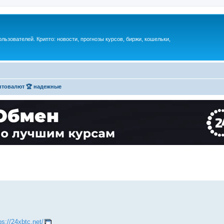
ьзователей. Крипто: новости, прогнозы курсов, биржи, кошельки,
товалют 🏆 надежные
ps://24xbtc.net/