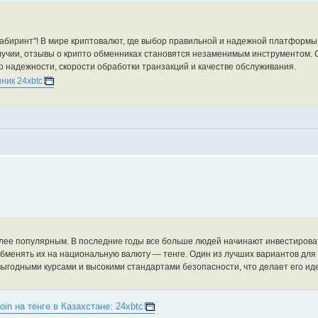
абиринт"! В мире криптовалют, где выбор правильной и надежной платформы
лучии, отзывы о крипто обменниках становятся незаменимым инструментом. 
о надежности, скорости обработки транзакций и качестве обслуживания.
ник 24xbtc
лее популярным. В последние годы все больше людей начинают инвестирова
но обменять их на национальную валюту — тенге. Один из лучших вариантов для
, выгодными курсами и высокими стандартами безопасности, что делает его 
oin на тенге в Казахстане: 24xbtc