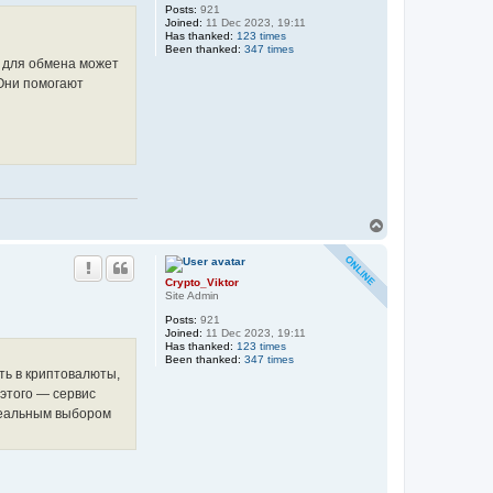
Posts:
921
Joined:
11 Dec 2023, 19:11
Has thanked:
123 times
Been thanked:
347 times
 для обмена может
Они помогают
T
o
p
Crypto_Viktor
Site Admin
Posts:
921
Joined:
11 Dec 2023, 19:11
Has thanked:
123 times
Been thanked:
347 times
ть в криптовалюты,
 этого — сервис
идеальным выбором