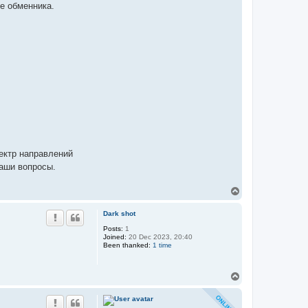
те обменника.
ектр направлений
ваши вопросы.
T
o
p
Dark shot
Posts:
1
Joined:
20 Dec 2023, 20:40
Been thanked:
1 time
T
o
p