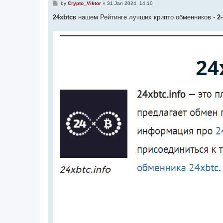
P
by
Crypto_Viktor
»
31 Jan 2024, 14:10
o
s
24xbtc
в нашем Рейтинге лучших крипто обменников -
2
t