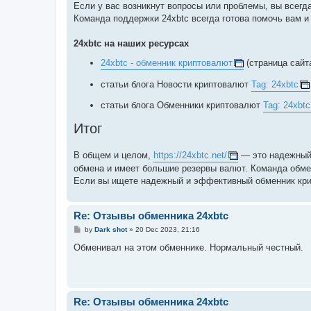
Если у вас возникнут вопросы или проблемы, вы всегда
Команда поддержки 24xbtc всегда готова помочь вам и
24xbtc на наших ресурсах
24xbtc - обменник криптовалют
(страница сайт
статьи блога Новости криптовалют
Tag: 24xbtc
статьи блога Обменники криптовалют
Tag: 24xbtc
Итог
В общем и целом,
https://24xbtc.net/
— это надежный 
обмена и имеет большие резервы валют. Команда обмен
Если вы ищете надежный и эффективный обменник крип
Re: Отзывы обменника 24xbtc
P
by
Dark shot
»
20 Dec 2023, 21:16
o
s
Обменивал на этом обменнике. Нормальный честный.
t
Re: Отзывы обменника 24xbtc