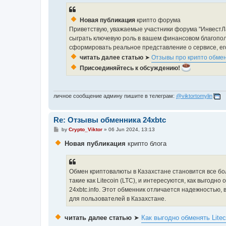
t
Новая публикация
крипто форума
Приветствую, уважаемые участники форума "ИнвестЛ
сыграть ключевую роль в вашем финансовом благопо
сформировать реальное представление о сервисе, ег
читать далее статью
➤
Отзывы про крипто обмен
Присоединяйтесь к обсуждению!
личное сообщение админу пишите в телеграм:
@viktortomylin
Re: Отзывы обменника 24xbtc
P
by
Crypto_Viktor
»
06 Jun 2024, 13:13
o
s
Новая публикация
крипто блога
t
Обмен криптовалюты в Казахстане становится все бо
такие как Litecoin (LTC), и интересуются, как выгод
24xbtc.info. Этот обменник отличается надежностью
для пользователей в Казахстане.
читать далее статью
➤
Как выгодно обменять Litec