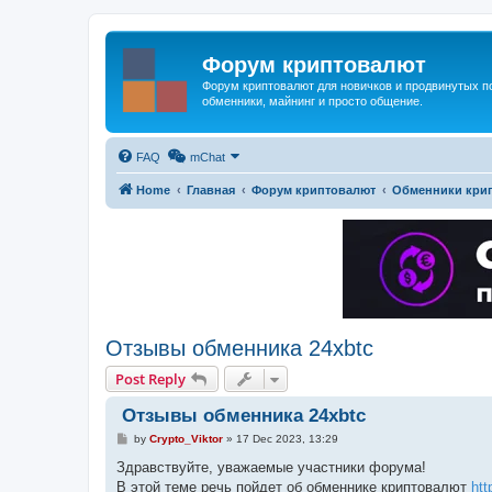
Форум криптовалют
Форум криптовалют для новичков и продвинутых пол
обменники, майнинг и просто общение.
FAQ
mChat
Home
Главная
Форум криптовалют
Обменники крип
Отзывы обменника 24xbtc
Post Reply
Отзывы обменника 24xbtc
P
by
Crypto_Viktor
»
17 Dec 2023, 13:29
o
s
Здравствуйте, уважаемые участники форума!
t
В этой теме речь пойдет об обменнике криптовалют
htt