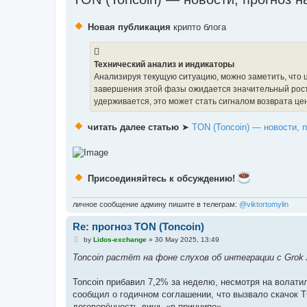
Новая публикация
крипто блога
Технический анализ и индикаторы
Анализируя текущую ситуацию, можно заметить, что 
завершения этой фазы ожидается значительный рост.
удерживается, это может стать сигналом возврата це
читать далее статью
➤
TON (Toncoin) — новости, п
Присоединяйтесь к обсуждению!
личное сообщение админу пишите в телеграм:
@viktortomylin
Re: прогноз TON (Toncoin)
P
by
Lidos-exchange
»
30 May 2025, 13:49
o
s
Toncoin растёт на фоне слухов об интеграции с Grok 
t
Toncoin прибавил 7,2% за неделю, несмотря на волати
сообщил о годичном соглашении, что вызвало скачок T
договорённость лишь «в принципе».