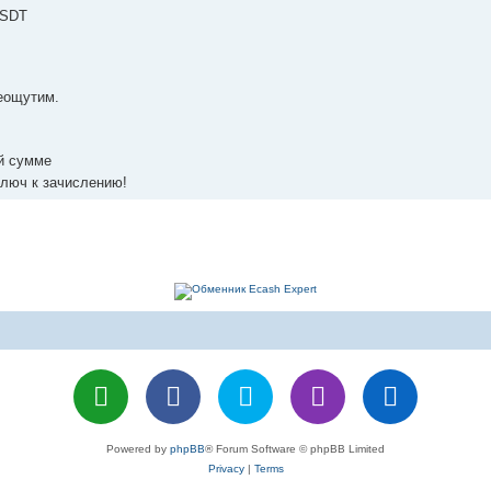
USDT
еощутим.
й сумме
люч к зачислению!
Powered by
phpBB
® Forum Software © phpBB Limited
Privacy
|
Terms