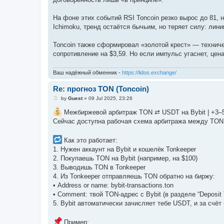
На фоне этих событий RSI Toncoin резко вырос до 81, н
Ichimoku, тренд остаётся бычьим, но теряет силу: лин
Toncoin также сформировал «золотой крест» — техниче
сопротивление на $3,59. Но если импульс угаснет, цен
Ваш надёжный обменник -
https://lidos.exchange/
Re: прогноз TON (Toncoin)
P
by
Guest
»
09 Jul 2025, 23:26
o
s
Межбиржевой арбитраж TON ⇄ USDT на Bybit | +3–5
t
Сейчас доступна рабочая схема арбитража между TON и
Как это работает:
1. Нужен аккаунт на Bybit и кошелёк Tonkeeper
2. Покупаешь TON на Bybit (например, на $100)
3. Выводишь TON в Tonkeeper
4. Из Tonkeeper отправляешь TON обратно на биржу:
• Address or name: bybit-transactions.ton
• Comment: твой TON-адрес с Bybit (в разделе “Deposit
5. Bybit автоматически зачисляет тебе USDT, и за счё
Пример: