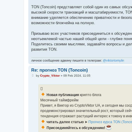
TON (Toncoin) представляет собой один из самых обсу
высокой скорости транзакций и масштабируемости, TON
внимание уделяется обеспечению приватности и безопа
возможности блокчейна на полную.
Призываю всех участников присоединиться к обсуждени
неотъемлемой частью нашей общей цели - глубже понять
Поделитесь своими мыслями, задавайте вопросы и дел
развития TON.
личное сообщение админу пишите в телеграм:
@viktortomylin
Re: прогноз TON (Toncoin)
P
by
Crypto_Viktor
»
09 Feb 2024, 11:05
o
s
t
Новая публикация
крипто блога
Месячный таймфрейм
Привет, я Виктор из CryptoViktor UA, и сегодня мы 
продемонстрировал значительный рост, который сей
тенденция отражает растущий интерес к токену в инв
читать далее статью
➤
Прогноз курса TON (Tonco
Присоединяйтесь к обсуждению!