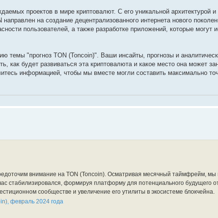
ждаемых проектов в мире криптовалют. С его уникальной архитектурой и
 направлен на создание децентрализованного интернета нового поколен
сности пользователей, а также разработке приложений, которые могут 
ю темы "прогноз TON (Toncoin)". Ваши инсайты, прогнозы и аналитичес
, как будет развиваться эта криптовалюта и какое место она может зан
итесь информацией, чтобы мы вместе могли составить максимально то
сосредоточим внимание на TON (Toncoin). Осматривая месячный таймфрейм, мы
час стабилизировался, формируя платформу для потенциального будущего от
естиционном сообществе и увеличение его утилиты в экосистеме блокчейна.
in), февраль 2024 года