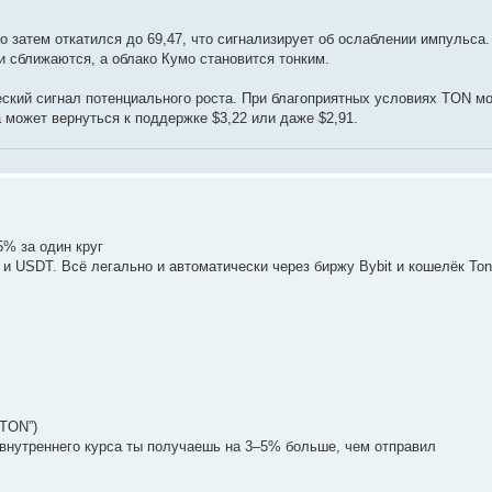
о затем откатился до 69,47, что сигнализирует об ослаблении импульса.
ии сближаются, а облако Кумо становится тонким.
ский сигнал потенциального роста. При благоприятных условиях TON м
а может вернуться к поддержке $3,22 или даже $2,91.
% за один круг
 USDT. Всё легально и автоматически через биржу Bybit и кошелёк Ton
 TON”)
т внутреннего курса ты получаешь на 3–5% больше, чем отправил