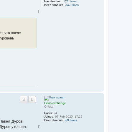
Has thanked:
123 times
Been thanked:
347 times
T
o
p
т, что после
 уровень
Lidos-exchange
Official
Posts:
94
Joined:
07 Feb 2025, 17:22
Been thanked:
69 times
 Павел Дуров
Дуров уточнил:
T
o