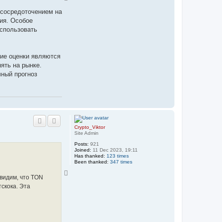
o
p
 сосредоточением на
ия. Особое
использовать
кие оценки являются
ять на рынке.
чный прогноз
Crypto_Viktor
Site Admin
Posts:
921
Joined:
11 Dec 2023, 19:11
Has thanked:
123 times
Been thanked:
347 times
T
 видим, что TON
o
p
скока. Эта