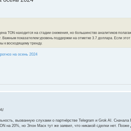
цена TON находится на стадии снижения, но большинство аналитиков полагаю
 Важным показателем уровень поддержки на отметке 3.7 доллара. Если этот
ны к восходящему тренду.
рогноз на осень 2024
AI
льность, вызванную слухами о партнёрстве Telegram и Grok AI. Сначала
ON на 20%, но Элон Маск тут же заявил, что никакой сделки нет. Позже 