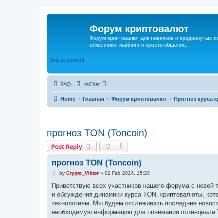
Форум криптовалют
Форум криптовалют для новичков и продвинутых пол
обменники, майнинг и просто общение.
Skip to content
FAQ
mChat
Home
Главная
Форум криптовалют
Прогноз курса к
прогноз TON (Toncoin)
Post Reply
прогноз TON (Toncoin)
P
by
Crypto_Viktor
»
02 Feb 2024, 15:20
o
s
Приветствую всех участников нашего форума с новой т
t
и обсуждения динамики курса TON, криптовалюты, кот
технологиям. Мы будем отслеживать последние новост
необходимую информацию для понимания потенциала