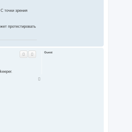
p
 С точки зрения
ожет протестировать
Guest
keeper.
T
o
p