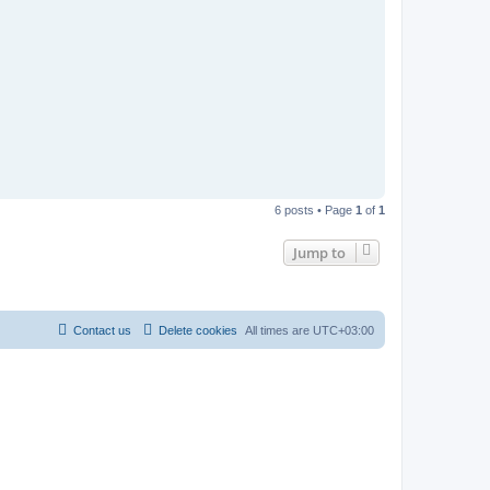
6 posts • Page
1
of
1
Jump to
Contact us
Delete cookies
All times are
UTC+03:00