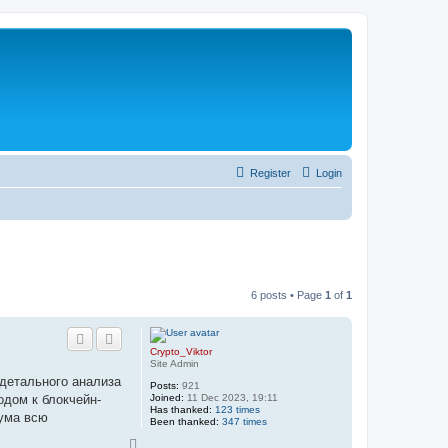
Register
Login
6 posts • Page
1
of
1
Crypto_Viktor
Site Admin
 детального анализа
Posts:
921
Joined:
11 Dec 2023, 19:11
дом к блокчейн-
Has thanked:
123 times
рума всю
Been thanked:
347 times
T