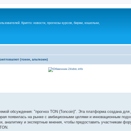
ьзователей. Крипто: новости, прогнозы курсов, биржи, кошельки,
риптовалют (токен, альткоин)
емой обсуждения: "прогноз TON (Toncoin)". Эта платформа создана для
орая появилась на рынке с амбициозными целями и инновационным подхо
и, аналитику и экспертные мнения, чтобы предоставить участникам фо
 TON.