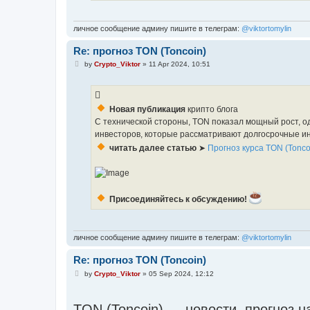
личное сообщение админу пишите в телеграм:
@viktortomylin
Re: прогноз TON (Toncoin)
P
by
Crypto_Viktor
»
11 Apr 2024, 10:51
o
s
t
Новая публикация
крипто блога
С технической стороны, TON показал мощный рост, о
инвесторов, которые рассматривают долгосрочные ин
читать далее статью
➤
Прогноз курса TON (Toncoi
Присоединяйтесь к обсуждению!
личное сообщение админу пишите в телеграм:
@viktortomylin
Re: прогноз TON (Toncoin)
P
by
Crypto_Viktor
»
05 Sep 2024, 12:12
o
s
t
TON (Toncoin) — новости, прогноз н