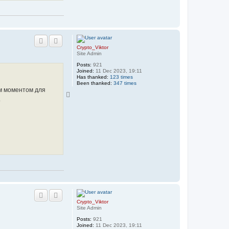
Crypto_Viktor
Site Admin
Posts:
921
Joined:
11 Dec 2023, 19:11
Has thanked:
123 times
Been thanked:
347 times
ым моментом для
T
.
o
p
Crypto_Viktor
Site Admin
Posts:
921
Joined:
11 Dec 2023, 19:11