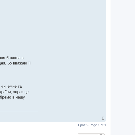
ня біткоїна з
ня, бо вважаю її
 нікчемне та
країни, зараз це
Віремо в нашу
T
o
1 post • Page
1
of
1
p