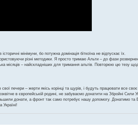
 історичні мінімуни, бо потужна домінація біткоїна не відпускає їх.
икористовуючи різні методики. Я просто тримаю Альти – до фази розвернен
ка місяців – найскладніших для тримання альтів. Повторюю цю тезу щод
свої печери – жерти якісь корінці та щурів, і будуть працювати все своє
зквітне в європейській родині, не забуваємо донатити на Збройні Сили У
ньшили донати, а фронт так само потребує нашу допомогу. Донатимо та 
а Україні!