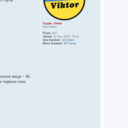
е і були
Crypto_Viktor
Site Admin
Posts:
920
Joined:
11 Dec 2023, 19:11
Has thanked:
123 times
Been thanked:
347 times
плення вище ~ 96,
ша червона зона