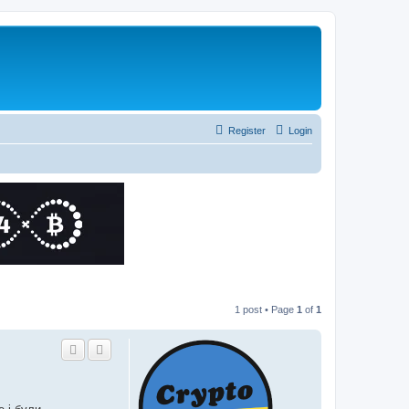
Register
Login
1 post • Page
1
of
1