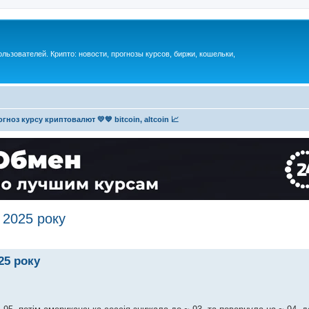
ьзователей. Крипто: новости, прогнозы курсов, биржи, кошельки,
гноз курсу криптовалют 💛💙 bitcoin, altcoin 📈
 2025 року
25 року