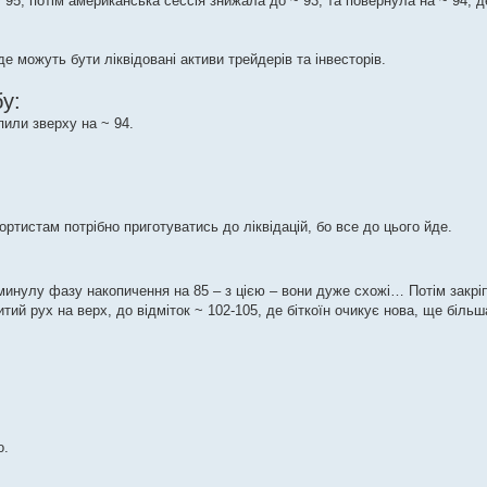
 95, потім американська сессія знижала до ~ 93, та повернула на ~ 94, д
 де можуть бути ліквідовані активи трейдерів та інвесторів.
у:
пили зверху на ~ 94.
ртистам потрібно приготуватись до ліквідацій, бо все до цього йде.
 минулу фазу накопичення на 85 – з цією – вони дуже схожі… Потім закрі
итий рух на верх, до відміток ~ 102-105, де біткоїн очикує нова, ще біль
о.