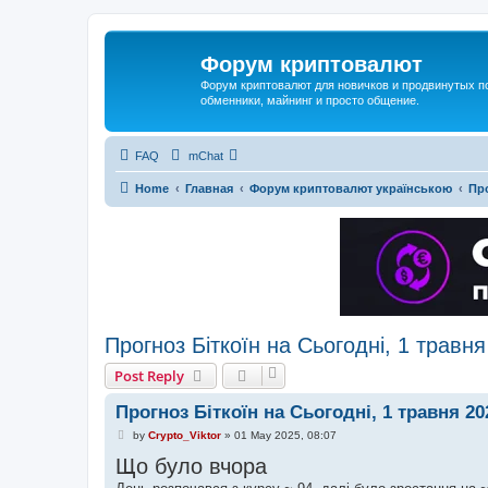
Форум криптовалют
Форум криптовалют для новичков и продвинутых пол
обменники, майнинг и просто общение.
FAQ
mChat
Home
Главная
Форум криптовалют українською
Про
Прогноз Біткоїн на Сьогодні, 1 травня
Post Reply
Прогноз Біткоїн на Сьогодні, 1 травня 20
P
by
Crypto_Viktor
»
01 May 2025, 08:07
o
Що було вчора
s
t