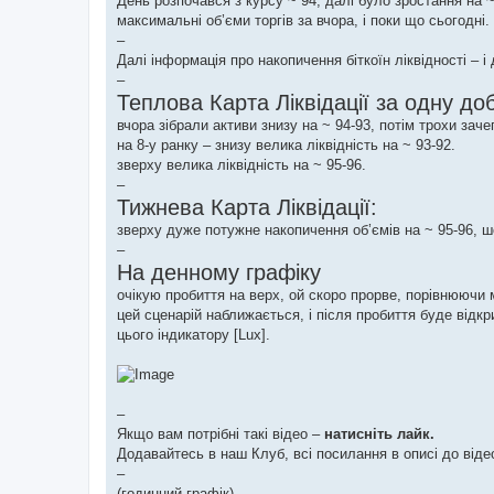
День розпочався з курсу ~ 94, далі було зростання на ~
максимальні об’єми торгів за вчора, і поки що сьогодні.
–
Далі інформація про накопичення біткоїн ліквідності – і
–
Теплова Карта Ліквідації за одну доб
вчора зібрали активи знизу на ~ 94-93, потім трохи заче
на 8-у ранку – знизу велика ліквідність на ~ 93-92.
зверху велика ліквідність на ~ 95-96.
–
Тижнева Карта Ліквідації:
зверху дуже потужне накопичення об’ємів на ~ 95-96, шо
–
На денному графіку
очікую пробиття на верх, ой скоро прорве, порівнюючи
цей сценарій наближається, і після пробиття буде відкр
цього індикатору [Lux].
–
Якщо вам потрібні такі відео –
натисніть лайк.
Додавайтесь в наш Клуб, всі посилання в описі до віде
–
(годинний графік)