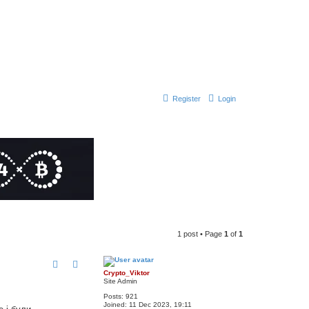
Register
Login
1 post • Page
1
of
1
Crypto_Viktor
Site Admin
Posts:
921
Joined:
11 Dec 2023, 19:11