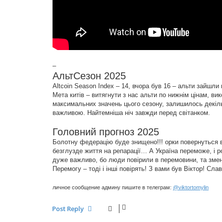
–
АльтСезон 2025
Altcoin Season Index – 14, вчора був 16 – альти зайшли в
Мета китів – витягнути з нас альти по нижнім цінам, в
максимальних значень цього сезону, залишилось декіль
важливою. Найтемніша ніч завжди перед світанком.
Головний прогноз 2025
Болотну федерацію буде знищено!!! орки повернуться в 
безглузде життя на репарації… А Україна переможе, і ро
дуже важливо, бо люди повірили в перемовини, та зме
Перемогу – тоді і інші повірять! З вами був Віктор! Слав
личное сообщение админу пишите в телеграм:
@viktortomylin
Post Reply