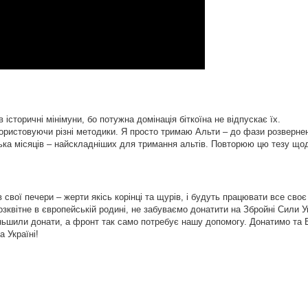
 історичні мінімуни, бо потужна домінація біткоїна не відпускає їх.
икористовуючи різні методики. Я просто тримаю Альти – до фази розвернен
ка місяців – найскладніших для тримання альтів. Повторюю цю тезу щод
свої печери – жерти якісь корінці та щурів, і будуть працювати все своє
зквітне в європейській родині, не забуваємо донатити на Збройні Сили У
ньшили донати, а фронт так само потребує нашу допомогу. Донатимо та 
а Україні!