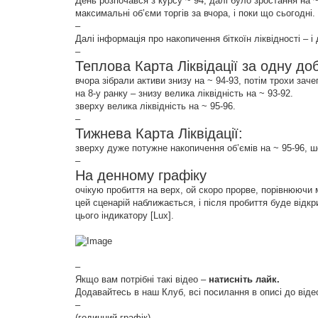
День розпочався з курсу ~ 94, далі було зростання на ~
максимальні об’єми торгів за вчора, і поки що сьогодні.
–
Далі інформація про накопичення біткоїн ліквідності – і
–
Теплова Карта Ліквідації за одну доб
вчора зібрали активи знизу на ~ 94-93, потім трохи заче
на 8-у ранку – знизу велика ліквідність на ~ 93-92.
зверху велика ліквідність на ~ 95-96.
–
Тижнева Карта Ліквідації:
зверху дуже потужне накопичення об’ємів на ~ 95-96, шо
–
На денному графіку
очікую пробиття на верх, ой скоро прорве, порівнюючи
цей сценарій наближається, і після пробиття буде відкр
цього індикатору [Lux].
–
Якщо вам потрібні такі відео –
натисніть лайк.
Додавайтесь в наш Клуб, всі посилання в описі до віде
–
(годинний графік)