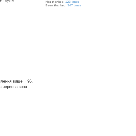
е і були
Has thanked:
123 times
Been thanked:
347 times
плення вище ~ 96,
ша червона зона