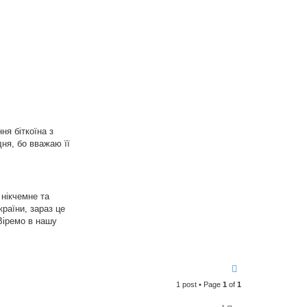
ня біткоїна з
ня, бо вважаю її
 нікчемне та
країни, зараз це
Віремо в нашу
T
o
1 post • Page
1
of
1
p