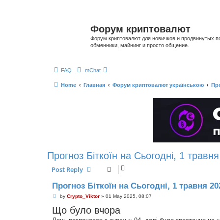
Форум криптовалют
Форум криптовалют для новичков и продвинутых пол
обменники, майнинг и просто общение.
FAQ
mChat
Home
Главная
Форум криптовалют українською
Про
Прогноз Біткоїн на Сьогодні, 1 травня
Post Reply
Прогноз Біткоїн на Сьогодні, 1 травня 20
P
by
Crypto_Viktor
»
01 May 2025, 08:07
o
Що було вчора
s
t