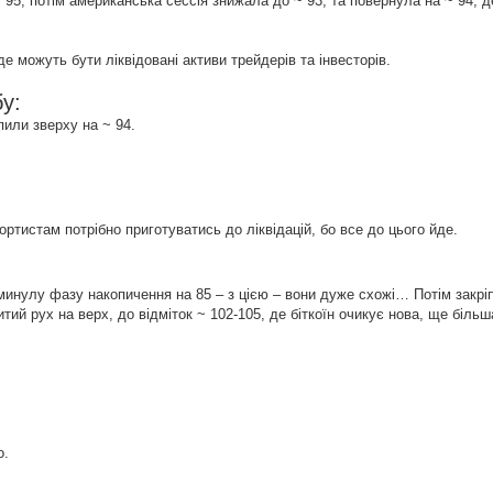
 95, потім американська сессія знижала до ~ 93, та повернула на ~ 94, д
 де можуть бути ліквідовані активи трейдерів та інвесторів.
у:
пили зверху на ~ 94.
ртистам потрібно приготуватись до ліквідацій, бо все до цього йде.
 минулу фазу накопичення на 85 – з цією – вони дуже схожі… Потім закрі
итий рух на верх, до відміток ~ 102-105, де біткоїн очикує нова, ще біль
о.