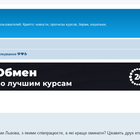
ьзователей. Крипто: новости, прогнозы курсов, биржи, кошельки,
ілкування 💛💙☕
ми Львова, з якими співпрацюєте, а які краще оминати? Цікавить друк ет