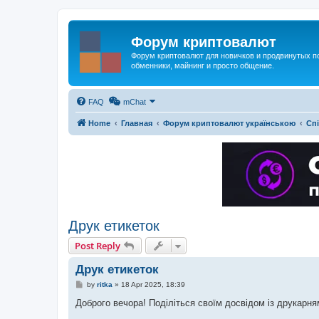
Форум криптовалют
Форум криптовалют для новичков и продвинутых пол
обменники, майнинг и просто общение.
FAQ
mChat
Home
Главная
Форум криптовалют українською
Сп
Друк етикеток
Post Reply
Друк етикеток
P
by
ritka
»
18 Apr 2025, 18:39
o
s
Доброго вечора! Поділіться своїм досвідом із друкарня
t