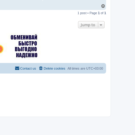
T
o
1 post • Page
1
of
1
p
Jump to
Contact us
Delete cookies
All times are
UTC+03:00