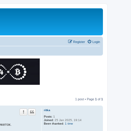
Register
Login
1 post • Page
1
of
1
ritka
Posts:
1
Joined:
25 Jan 2025, 19:14
Been thanked:
1 time
икеток.