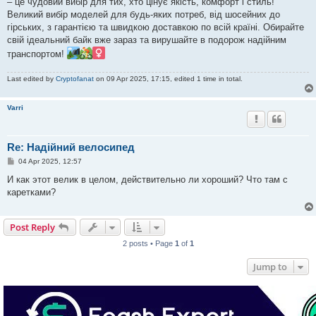
– це чудовий вибір для тих, хто цінує якість, комфорт і стиль!
Великий вибір моделей для будь-яких потреб, від шосейних до
гірських, з гарантією та швидкою доставкою по всій країні. Обирайте
свій ідеальний байк вже зараз та вирушайте в подорож надійним
транспортом!
Last edited by
Cryptofanat
on 09 Apr 2025, 17:15, edited 1 time in total.
Varri
Re: Надійний велосипед
P
04 Apr 2025, 12:57
o
s
И как этот велик в целом, действительно ли хороший? Что там с
t
каретками?
Post Reply
2 posts • Page
1
of
1
Jump to