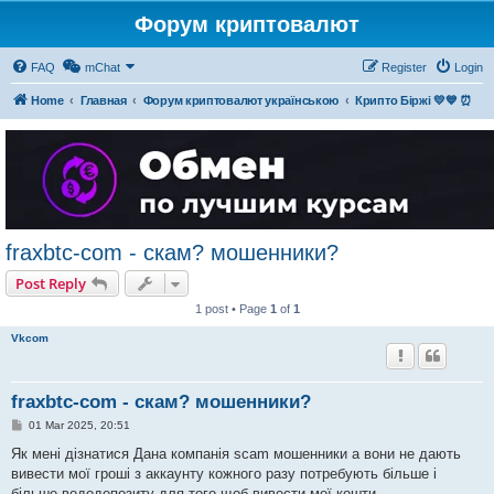
Форум криптовалют
FAQ
mChat
Register
Login
Home
Главная
Форум криптовалют українською
Крипто Біржі 💛💙 ⏰
fraxbtc-com - скам? мошенники?
Post Reply
1 post • Page
1
of
1
Vkcom
fraxbtc-com - скам? мошенники?
P
01 Mar 2025, 20:51
o
s
Як мені дізнатися Дана компанія scam мошенники а вони не дають
t
вивести мої гроші з аккаунту кожного разу потребують більше і
більше вододепозиту для того щоб вивести мої кошти