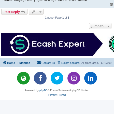
Post Reply
1 post • Page
1
of
1
Jump to
Home
Главная
Contact us
Delete cookies
All times are
UTC+03:00
Powered by
phpBB
® Forum Software © phpBB Limited
Privacy
|
Terms