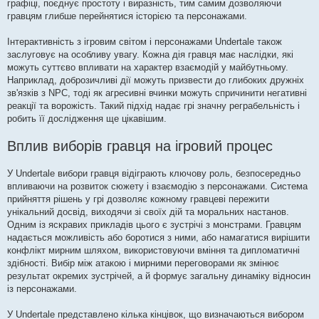
графіці, поєднує простоту і виразність, тим самим дозволяючи
гравцям глибше перейнятися історією та персонажами.
Інтерактивність з ігровим світом і персонажами Undertale також
заслуговує на особливу увагу. Кожна дія гравця має наслідки, які
можуть суттєво впливати на характер взаємодій у майбутньому.
Наприклад, доброзичливі дії можуть призвести до глибоких дружніх
зв'язків з NPC, тоді як агресивні вчинки можуть спричинити негативні
реакції та ворожість. Такий підхід надає грі значну реграбельність і
робить її дослідження ще цікавішим.
Вплив виборів гравця на ігровий процес
У Undertale вибори гравця відіграють ключову роль, безпосередньо
впливаючи на розвиток сюжету і взаємодію з персонажами. Система
прийняття рішень у грі дозволяє кожному гравцеві пережити
унікальний досвід, виходячи зі своїх дій та моральних настанов.
Одним із яскравих прикладів цього є зустрічі з монстрами. Гравцям
надається можливість або боротися з ними, або намагатися вирішити
конфлікт мирним шляхом, використовуючи вміння та дипломатичні
здібності. Вибір між атакою і мирними переговорами як змінює
результат окремих зустрічей, а й формує загальну динаміку відносин
із персонажами.
У Undertale представлено кілька кінцівок, що визначаються вибором