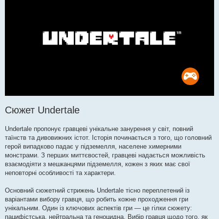
Сюжет Undertale
Undertale пропонує гравцеві унікальне занурення у світ, повний
таїнств та дивовижних істот. Історія починається з того, що головний
герой випадково падає у підземелля, населене химерними
монстрами. З перших миттєвостей, гравцеві надається можливість
взаємодіяти з мешканцями підземелля, кожен з яких має свої
неповторні особливості та характери.
Основний сюжетний стрижень Undertale тісно переплетений із
варіантами вибору гравця, що робить кожне проходження гри
унікальним. Один із ключових аспектів гри — це гілки сюжету:
пацифістська, нейтральна та геноцидна. Вибір гравця щодо того, як