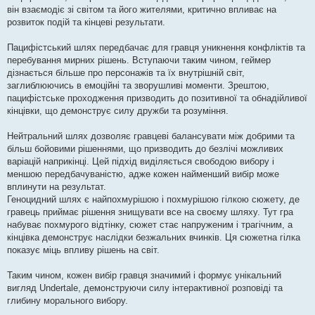
він взаємодіє зі світом та його жителями, критично впливає на
розвиток подій та кінцеві результати.
Пацифістський шлях передбачає для гравця уникнення конфліктів та
перебування мирних рішень. Вступаючи таким чином, геймер
дізнається більше про персонажів та їх внутрішній світ,
заглиблюючись в емоційні та зворушливі моменти. Зрештою,
пацифістське проходження призводить до позитивної та обнадійливої
​​кінцівки, що демонструє силу дружби та розуміння.
Нейтральний шлях дозволяє гравцеві балансувати між добрими та
більш бойовими рішеннями, що призводить до безлічі можливих
варіацій наприкінці. Цей підхід виділяється свободою вибору і
меншою передбачуваністю, адже кожен найменший вибір може
вплинути на результат.
Геноцидний шлях є найпохмурішою і похмурішою гілкою сюжету, де
гравець приймає рішення знищувати все на своєму шляху. Тут гра
набуває похмурого відтінку, сюжет стає напруженим і трагічним, а
кінцівка демонструє наслідки безжальних вчинків. Ця сюжетна гілка
показує міць впливу рішень на світ.
Таким чином, кожен вибір гравця значимий і формує унікальний
вигляд Undertale, демонструючи силу інтерактивної розповіді та
глибину морального вибору.