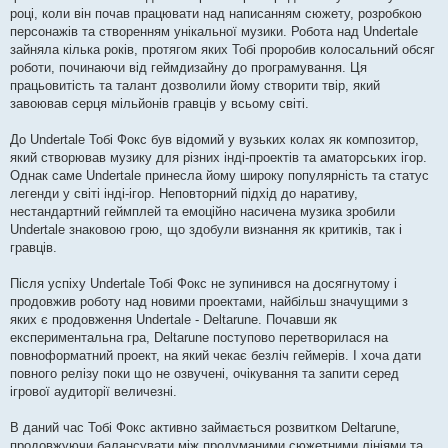
році, коли він почав працювати над написанням сюжету, розробкою
персонажів та створенням унікальної музики. Робота над Undertale
зайняла кілька років, протягом яких Тобі проробив колосальний обсяг
роботи, починаючи від геймдизайну до програмування. Ця
працьовитість та талант дозволили йому створити твір, який
завоював серця мільйонів гравців у всьому світі.
До Undertale Тобі Фокс був відомий у вузьких колах як композитор,
який створював музику для різних інді-проектів та аматорських ігор.
Однак саме Undertale принесла йому широку популярність та статус
легенди у світі інді-ігор. Неповторний підхід до наративу,
нестандартний геймплей та емоційно насичена музика зробили
Undertale знаковою грою, що здобули визнання як критиків, так і
гравців.
Після успіху Undertale Тобі Фокс не зупинився на досягнутому і
продовжив роботу над новими проектами, найбільш значущими з
яких є продовження Undertale - Deltarune. Почавши як
експериментальна гра, Deltarune поступово перетворилася на
повноформатний проект, на який чекає безліч геймерів. І хоча дати
повного релізу поки що не озвучені, очікування та запити серед
ігрової аудиторії величезні.
В даний час Тобі Фокс активно займається розвитком Deltarune,
продовжуючи балансувати між продуманими сюжетними лініями та