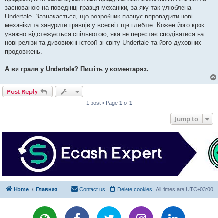
заснованою на поведінці гравця механіки, за яку так улюблена
Undertale. Зазначається, що розробник планує впровадити нові
механіки та занурити гравців у всесвіт ще глибше. Кожен його крок
уважно відстежується спільнотою, яка не перестає сподіватися на
нові релізи та дивовижні історії зі світу Undertale та його духовних
продовжень.
А ви грали у Undertale? Пишіть у коментарях.
Post Reply
1 post • Page
1
of
1
Jump to
Home
Главная
Contact us
Delete cookies
All times are
UTC+03:00