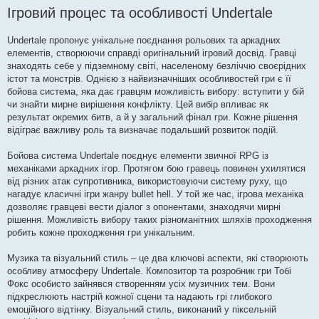
Ігровий процес та особливості Undertale
Undertale пропонує унікальне поєднання рольових та аркадних
елементів, створюючи справді оригінальний ігровий досвід. Гравці
знаходять себе у підземному світі, населеному безліччю своєрідних
істот та монстрів. Однією з найвизначніших особливостей гри є її
бойова система, яка дає гравцям можливість вибору: вступити у бій
чи знайти мирне вирішення конфлікту. Цей вибір впливає як
результат окремих битв, а й у загальний фінал гри. Кожне рішення
відіграє важливу роль та визначає подальший розвиток подій.
Бойова система Undertale поєднує елементи звичної RPG із
механіками аркадних ігор. Протягом бою гравець повинен ухилятися
від різних атак супротивника, використовуючи систему руху, що
нагадує класичні ігри жанру bullet hell. У той же час, ігрова механіка
дозволяє гравцеві вести діалог з опонентами, знаходячи мирні
рішення. Можливість вибору таких різноманітних шляхів проходження
робить кожне проходження гри унікальним.
Музика та візуальний стиль – це два ключові аспекти, які створюють
особливу атмосферу Undertale. Композитор та розробник гри Тобі
Фокс особисто зайнявся створенням усіх музичних тем. Вони
підкреслюють настрій кожної сцени та надають грі глибокого
емоційного відтінку. Візуальний стиль, виконаний у піксельній