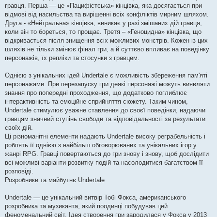
гравця. Перша — це «Пацифістська» кінцівка, яка досягається при
відмові від насильства та вирішенні всіх конфліктів мирним шляхом.
Друга - «Нейтральна» кінцівка, виникає у разі змішаних дій гравця,
коли він то бореться, то прощає. Третя – «Геноцидна» кінцівка, що
відкривається після знищення всіх можливих монстрів. Кожен із цих
шляхів не тільки змінює фінал гри, а й суттєво впливає на поведінку
персонажів, їх репліки та стосунки з гравцем.
Однією з унікальних ідей Undertale є можливість збереження пам'яті
персонажами. При перезапуску гри деякі персонажі можуть виявляти
знання про попередні проходження, що додатково поглиблює
інтерактивність та емоційне сприйняття сюжету. Таким чином,
Undertale стимулює уважне ставлення до своєї поведінки, надаючи
гравцям значний ступінь свободи та відповідальності за результати
своїх дій.
Ці різноманітні елементи надають Undertale високу реграбельність і
роблять її однією з найбільш обговорюваних та унікальних ігор у
жанрі RPG. Гравці повертаються до гри знову і знову, щоб дослідити
всі можливі варіанти розвитку подій та насолодитися багатством її
розповіді.
Розробники та майбутнє Undertale
Undertale — це унікальний витвір Тобі Фокса, американського
розробника та музиканта, який поодинці побудував цей
феноменальний світ. Ідея створення гри зародилася у Фокса у 2013