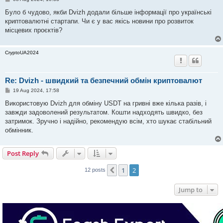
o
s
Було б чудово, якби Dvizh додали більше інформації про українські
t
криптовалютні стартапи. Чи є у вас якісь новини про розвиток
місцевих проєктів?
CryptoUA2024
Re: Dvizh - швидкий та безпечний обмін криптовалют
P
19 Aug 2024, 17:58
o
s
Використовую Dvizh для обміну USDT на гривні вже кілька разів, і
t
завжди задоволений результатом. Кошти надходять швидко, без
затримок. Зручно і надійно, рекомендую всім, хто шукає стабільний
обмінник.
Post Reply
1
2
Previous
12 posts
Jump to