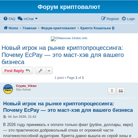
Форум криптовалют
FAQ
mChat
Register
Login
Home
Главная
Форум криптовалют
Крипто Кошельки ₿
Новый игрок на рынке криптопроцессинга:
Почему EcPay — это маст-хэв для вашего
бизнеса
Post Reply
1 post • Page
1
of
1
Crypto_Viktor
Site Admin
Новый игрок на рынке криптопроцессинга:
Почему EcPay — это маст-хэв для вашего бизнеса
P
04 Jun 2026, 21:42
o
s
В 2026 году принимать к оплате только фиат (рубли, доллары, евро)
t
— это практически добровольный отказ от огромной части
платежеспособной аудитории. Крипта давно вышла из серой зоны и