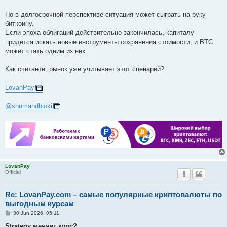
Но в долгосрочной перспективе ситуация может сыграть на руку
биткоину.
Если эпоха облигаций действительно закончилась, капиталу
придётся искать новые инструменты сохранения стоимости, и BTC
может стать одним из них.
Как считаете, рынок уже учитывает этот сценарий?
LovanPay
@shumandbloki
LovanPay
Official
Re: LovanPay.com – самые популярные криптовалюты по
выгодным курсам
P
30 Jun 2026, 05:11
o
s
Strategy меняет курс?