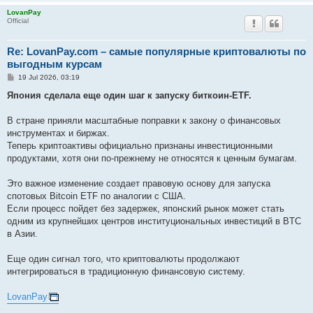
LovanPay
Official
Re: LovanPay.com – самые популярные криптовалюты по
выгодным курсам
P
19 Jul 2026, 03:19
o
s
Япония сделала еще один шаг к запуску биткоин-ETF.
t
В стране приняли масштабные поправки к закону о финансовых
инструментах и биржах.
Теперь криптоактивы официально признаны инвестиционными
продуктами, хотя они по-прежнему не относятся к ценным бумагам.
Это важное изменение создает правовую основу для запуска
спотовых Bitcoin ETF по аналогии с США.
Если процесс пойдет без задержек, японский рынок может стать
одним из крупнейших центров институциональных инвестиций в BTC
в Азии.
Еще один сигнал того, что криптовалюты продолжают
интегрироваться в традиционную финансовую систему.
LovanPay