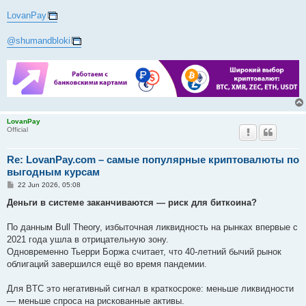
LovanPay
@shumandbloki
LovanPay
Official
Re: LovanPay.com – самые популярные криптовалюты по
выгодным курсам
P
22 Jun 2026, 05:08
o
s
Деньги в системе заканчиваются — риск для биткоина?
t
По данным Bull Theory, избыточная ликвидность на рынках впервые с
2021 года ушла в отрицательную зону.
Одновременно Тьерри Боржа считает, что 40-летний бычий рынок
облигаций завершился ещё во время пандемии.
Для BTC это негативный сигнал в краткосроке: меньше ликвидности
— меньше спроса на рискованные активы.