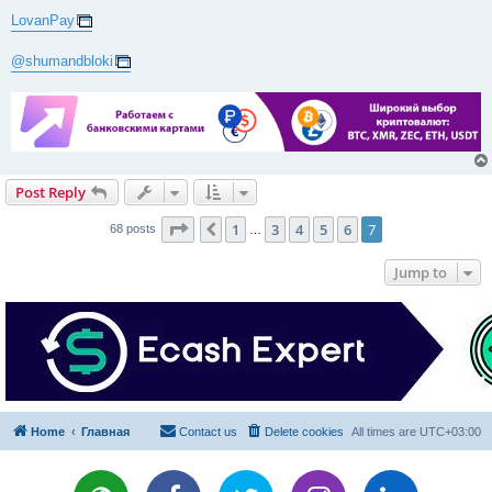
LovanPay
@shumandbloki
Post Reply
Page
7
of
7
1
3
4
5
6
7
Previous
68 posts
…
Jump to
Home
Главная
Contact us
Delete cookies
All times are
UTC+03:00