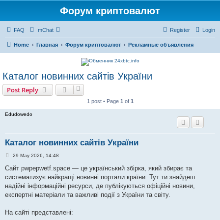
Форум криптовалют
FAQ
mChat
Register
Login
Home
Главная
Форум криптовалют
Рекламные объявления
Каталог новинних сайтів України
Post Reply
1 post • Page
1
of
1
Edudowedo
Каталог новинних сайтів України
P
29 May 2026, 14:48
o
s
Сайт pwpepwetf.space — це український збірка, який збирає та
t
систематизує найкращі новинні портали країни. Тут ти знайдеш
надійні інформаційні ресурси, де публікуються офіційні новини,
експертні матеріали та важливі події з України та світу.
На сайті представлені: