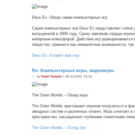
o
s
t
Deus Ex: Обзор серии компьютерных игр
Серия компьютерных игр Deus Ex представляет собой у
выпущенной в 2000 году. Сразу завоевав сердца игрок
киберпанк-атмосферой. Действие игр разворачивается
общество, привнеся как невероятные возможности, так 
Deus Ex: Історія серії ігор
Re: Компьютерные игры, видеоигры
P
by
Vitalii Tomylin
»
28 Jul 2024, 15:19
o
s
t
The Outer Worlds – Обзор игры
The Outer Worlds приглашает игроков погрузиться в ф
звездных систем и различных планет. Игра сочетает в
пространство, насыщенное глубокими сюжетными лини
The Outer Worlds – Огляд гри