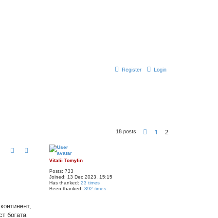
Register
Login
1
2
Previous
18 posts
Vitalii Tomylin
Posts:
733
Joined:
13 Dec 2023, 15:15
Has thanked:
23 times
Been thanked:
392 times
континент,
ст богата