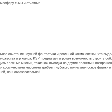
тмосферу тьмы и отчаяния.
льное сочетание научной фантастики и реальной космонавтики, что выде
множества игр жанра, KSP предлагает игрокам возможность строить соб
дить сложные миссии, такие как высадка на другие планеты и возвращен
ия космическими миссиями требует глубокого понимания основ физики и
ной, но и образовательной.