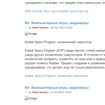
трагедиями и ужасами, что придает игре уникальную а
Path of Exile: Все, що потрібно знати про гру
Re: Компьютерные игры, видеоигры
P
by
Vitalii Tomylin
»
30 Jun 2024, 14:22
o
s
t
Kerbal Space Program: космический симулятор
Kerbal Space Program (KSP) представляет собой уника
среди других космических симуляторов. В отличие от 
космические аппараты, управлять их запуском и прово
родную планету Кербин. Процесс создания и управлен
аэродинамики, что делает игру не только развлекатель
Kerbal Space Program: космічний симулятор
Re: Компьютерные игры, видеоигры
P
by
Vitalii Tomylin
»
07 Jul 2024, 14:05
o
s
t