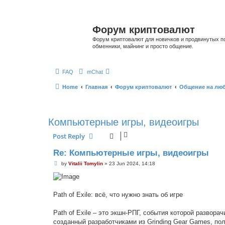
Форум криптовалют
Форум криптовалют для новичков и продвинутых пол
обменники, майнинг и просто общение.
FAQ
mChat
Home
Главная
Форум криптовалют
Общение на лю
Компьютерные игры, видеоигры
Post Reply
Re: Компьютерные игры, видеоигры
P
by
Vitalii Tomylin
»
23 Jun 2024, 14:18
o
s
t
Path of Exile: всё, что нужно знать об игре
Path of Exile – это экшн-РПГ, события которой разво
созданный разработчиками из Grinding Gear Games, по