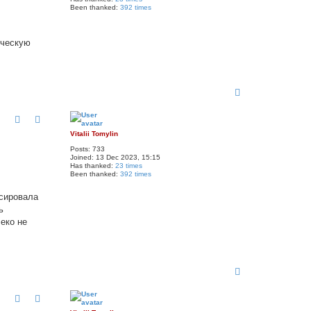
Been thanked:
392 times
ическую
T
o
p
Vitalii Tomylin
Posts:
733
Joined:
13 Dec 2023, 15:15
Has thanked:
23 times
Been thanked:
392 times
нсировала
ь
еко не
T
o
p