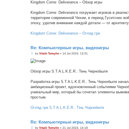
Kingdom Come: Deliverance – Обзор игры
Kingdom Come: Deliverance погружает игроков в реали
территории современной Чехии, в период Гуситских во
эпоху, уделив внимание каждой детали — от архитекту
Kingdom Come: Deliverance – Огляд гри
Re: Компьютерные игры, видеоигры
P
by
Vitalii Tomylin
»
14 Jul 2024, 13:51
o
s
t
Обзор игры S.T.A.L.K.E.R.: Тень Чернобыля
Разработка игры S.T.A.L.K.E.R.: Тень Чернобыля нача
амбициозный проект, вдохновленный событиями Черноб
уникальный мир, который бы сочетал элементы выживан
простым.
Огляд гри S.T.A.L.K.E.R.: Тінь Чорнобиля
Re: Компьютерные игры, видеоигры
P
by
Vitalii Tomylin
»
21 Jul 2024, 14:19