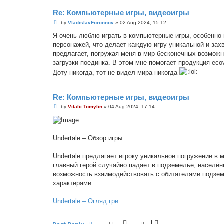
Re: Компьютерные игры, видеоигры
P
by
VladislavForonnov
»
02 Aug 2024, 15:12
o
s
Я очень люблю играть в компьютерные игры, особенно в
t
персонажей, что делает каждую игру уникальной и за
предлагает, погружая меня в мир бесконечных возмож
загрузки поединка. В этом мне помогает продукция ecovi
Доту никогда, тот не видел мира никогда
Re: Компьютерные игры, видеоигры
P
by
Vitalii Tomylin
»
04 Aug 2024, 17:14
o
s
t
Undertale – Обзор игры
Undertale предлагает игроку уникальное погружение в 
главный герой случайно падает в подземелье, населё
возможность взаимодействовать с обитателями подзем
характерами.
Undertale – Огляд гри