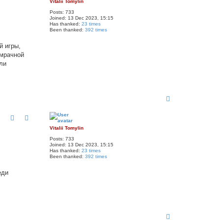
Vitalii Tomylin
Posts:
733
Joined:
13 Dec 2023, 15:15
Has thanked:
23 times
Been thanked:
392 times
й игры,
 мрачной
ли
T
o
p
Vitalii Tomylin
Posts:
733
Joined:
13 Dec 2023, 15:15
Has thanked:
23 times
Been thanked:
392 times
еди
T