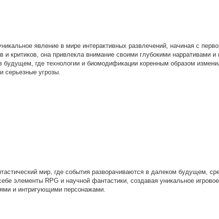
никальное явление в мире интерактивных развлечений, начиная с перво
ов и критиков, она привлекла внимание своими глубокими нарративами и
 в будущем, где технологии и биомодификации коренным образом измени
и серьезные угрозы.
антастический мир, где события разворачиваются в далеком будущем, ср
 себе элементы RPG и научной фантастики, создавая уникальное игровое
ями и интригующими персонажами.