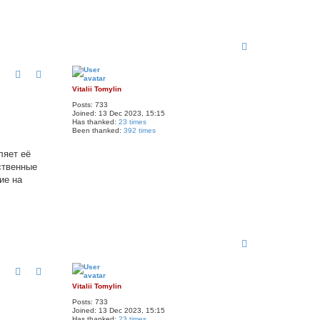
T
o
p
Vitalii Tomylin
Posts:
733
Joined:
13 Dec 2023, 15:15
Has thanked:
23 times
Been thanked:
392 times
ляет её
ственные
ие на
T
o
p
Vitalii Tomylin
Posts:
733
Joined:
13 Dec 2023, 15:15
Has thanked:
23 times