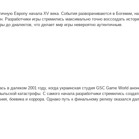
стичную Европу начала XV века. События разворачиваются в Богемии, на
йн. Разработчики игры стремились максимально точно воссоздать истор
ры до диалектов, что делает мир игры невероятно аутентичным.
лась в далеком 2001 году, когда украинская студия GSC Game World ано
ыльской катастрофы. С самого начала разработчики стремились создат
ия, боевика и хоррора. Однако путь к финальному релизу оказался дал