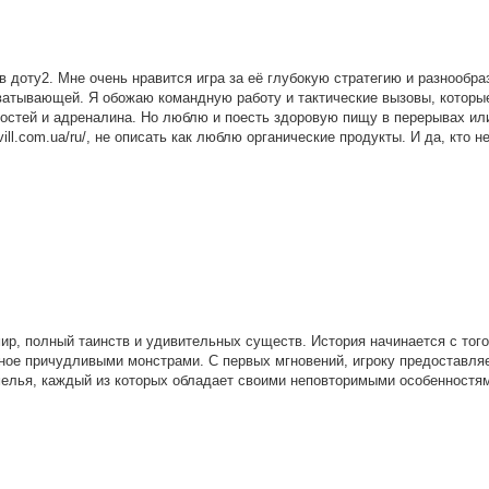
 доту2. Мне очень нравится игра за её глубокую стратегию и разнообра
хватывающей. Я обожаю командную работу и тактические вызовы, которы
ностей и адреналина. Но люблю и поесть здоровую пищу в перерывах ил
ll.com.ua/ru/, не описать как люблю органические продукты. И да, кто не
мир, полный таинств и удивительных существ. История начинается с того
нное причудливыми монстрами. С первых мгновений, игроку предоставля
елья, каждый из которых обладает своими неповторимыми особенностя