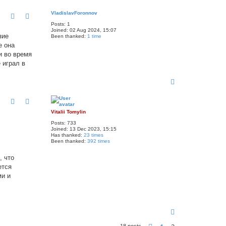
o
p
VladislavForonnov
Posts:
1
Joined:
02 Aug 2024, 15:07
зие
Been thanked:
1 time
е она
и во время
 играл в
T
o
p
Vitalii Tomylin
Posts:
733
Joined:
13 Dec 2023, 15:15
Has thanked:
23 times
Been thanked:
392 times
, что
ется
ми и
T
o
18 posts