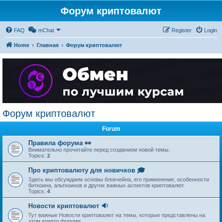
Форум криптовалют
FAQ
mChat
Register
Login
Home
Главная
Форум криптовалют
Форум криптовалют
Forum
Правила форума 👀
Внимательно прочитайте перед созданием новой темы.
Topics:
2
Про криптовалюту для новичков 🎓
Здесь мы обсуждаем основы блокчейна, его применение, особенности
биткоина, альткоинов и других важных аспектов криптовалют.
Topics:
4
Новости криптовалют 🔉
Тут важные Новости криптовалют на темы, которые представлены на
этом крипто форуме