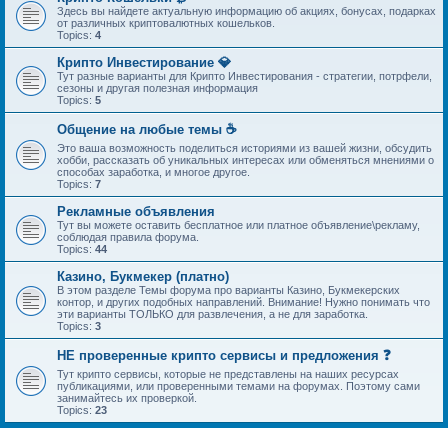
Здесь вы найдете актуальную информацию об акциях, бонусах, подарках
от различных криптовалютных кошельков.
Topics:
4
Крипто Инвестирование 💎
Тут разные варианты для Крипто Инвестирования - стратегии, потрфели,
сезоны и другая полезная информация
Topics:
5
Общение на любые темы ☕
Это ваша возможность поделиться историями из вашей жизни, обсудить
хобби, рассказать об уникальных интересах или обменяться мнениями о
способах заработка, и многое другое.
Topics:
7
Рекламные объявления
Тут вы можете оставить бесплатное или платное объявление\рекламу,
соблюдая правила форума.
Topics:
44
Казино, Букмекер (платно)
В этом разделе Темы форума про варианты Казино, Букмекерских
контор, и других подобных направлений. Внимание! Нужно понимать что
эти варианты ТОЛЬКО для развлечения, а не для заработка.
Topics:
3
НЕ проверенные крипто сервисы и предложения ❓
Тут крипто сервисы, которые не представлены на наших ресурсах
публикациями, или проверенными темами на форумах. Поэтому сами
занимайтесь их проверкой.
Topics:
23