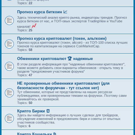
Topics:
22
Прогноз курса биткоин 📈
Здесь технический анализ крипто рынка, индикаторы трендов. Прогноз
курса биткоин от нас, и ТОП-овых экспертов TradingView и YouTube
каналов!
Topics:
25
Прогноз курса криптовалют (токен, альткоин)
Прогноз курса криптовалют (токен, altcoin) - из ТОП-100 списка лучших
токенов по капитализации на сервисе CoinMarketCap.
Topics:
58
Обменники криптовалют 🏆 надежные
В этом разделе информация про "надежные обменники криптовалют",
также можете добавить свои варианты обменников - открыть тему в
разделе "предложения участников форума"
Topics:
47
НЕ проверенные обменники криптовалют (для
безопасности форумчан - тут ссылок нет)
Тут обменники, которые не представлены на наших ресурсах
публикациями, или проверенными темами на форумах. Поэтому сами
занимайтесь их проверкой.
Topics:
50
Крипто Биржи ⏰
Здесь вы найдете информацию о лучших сделках для трейдеров,
обсуждение изменений в предложениях бирж и советы от опытных
участников сообщества.
Topics:
6
Крипто Кошельки ₿