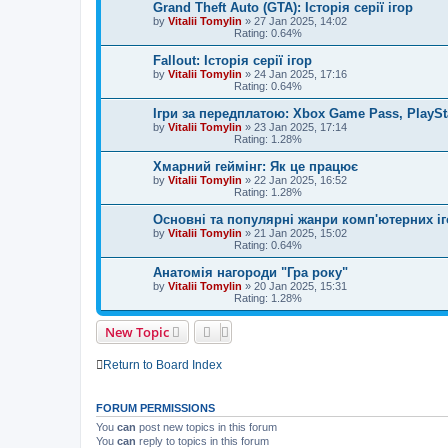
Grand Theft Auto (GTA): Історія серії ігор
by
Vitalii Tomylin
»
27 Jan 2025, 14:02
Rating: 0.64%
Fallout: Історія серії ігор
by
Vitalii Tomylin
»
24 Jan 2025, 17:16
Rating: 0.64%
Ігри за передплатою: Xbox Game Pass, PlaySta
by
Vitalii Tomylin
»
23 Jan 2025, 17:14
Rating: 1.28%
Хмарний геймінг: Як це працює
by
Vitalii Tomylin
»
22 Jan 2025, 16:52
Rating: 1.28%
Основні та популярні жанри комп'ютерних іг
by
Vitalii Tomylin
»
21 Jan 2025, 15:02
Rating: 0.64%
Анатомія нагороди "Гра року"
by
Vitalii Tomylin
»
20 Jan 2025, 15:31
Rating: 1.28%
New Topic
Return to Board Index
FORUM PERMISSIONS
You
can
post new topics in this forum
You
can
reply to topics in this forum