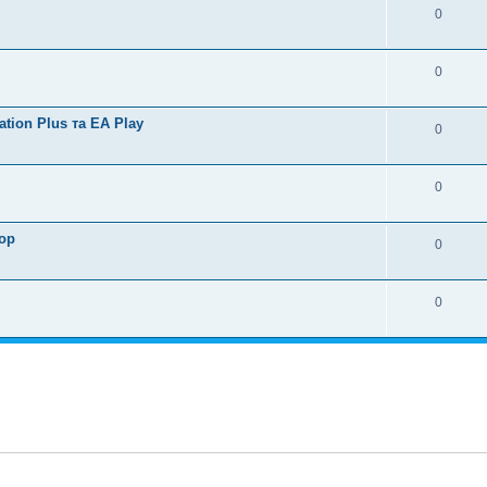
0
0
tion Plus та EA Play
0
0
ор
0
0