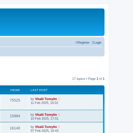
Register
Login
17 topics • Page
1
of
1
VIEWS
LAST POST
by
Vitalii Tomylin
75525
11 Feb 2025, 16:02
by
Vitalii Tomylin
15984
10 Feb 2025, 17:01
by
Vitalii Tomylin
16140
07 Feb 2025, 10:43