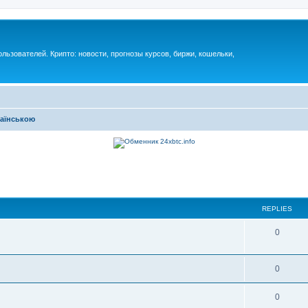
ьзователей. Крипто: новости, прогнозы курсов, биржи, кошельки,
раїнською
REPLIES
0
0
0