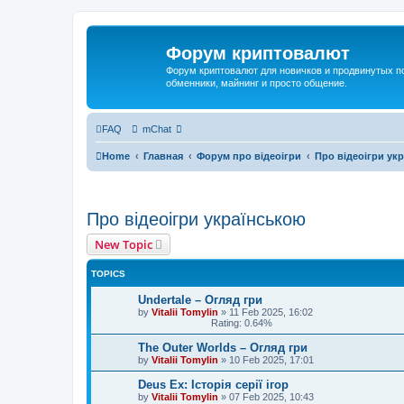
Форум криптовалют
Форум криптовалют для новичков и продвинутых пол
обменники, майнинг и просто общение.
FAQ
mChat
Home
Главная
Форум про відеоігри
Про відеоігри ук
Про відеоігри українською
New Topic
TOPICS
Undertale – Огляд гри
by
Vitalii Tomylin
»
11 Feb 2025, 16:02
Rating: 0.64%
The Outer Worlds – Огляд гри
by
Vitalii Tomylin
»
10 Feb 2025, 17:01
Deus Ex: Історія серії ігор
by
Vitalii Tomylin
»
07 Feb 2025, 10:43