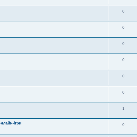
0
0
0
0
0
0
1
онлайн-ігри
0