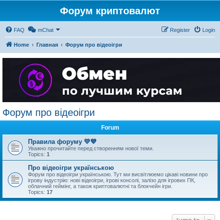
Форум криптовалют
FAQ
mChat
Register
Login
Home
Главная
Форум про відеоігри
Форум про відеоігри
Forum
Правила форуму 💛💙
Уважно прочитайте перед створенням нової теми.
Topics:
1
Про відеоігри українською
Форум про відеоігри українською. Тут ми висвітлюемо цікаві новини про
ігрову індустрію: нові відеоігри, ігрові консолі, залізо для ігрових ПК,
облачний геймінг, а також криптовалютні та блокчейн ігри.
Topics:
17