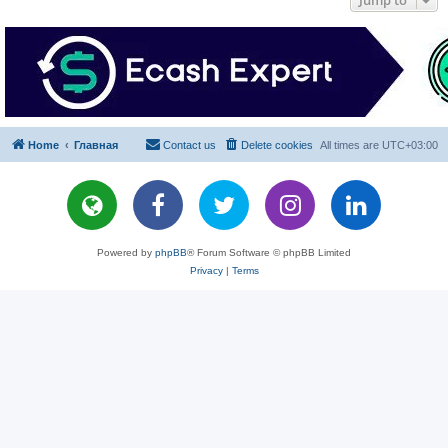
Jump to
Home
Главная
Contact us
Delete cookies
All times are
UTC+03:00
Powered by
phpBB
® Forum Software © phpBB Limited
Privacy
|
Terms