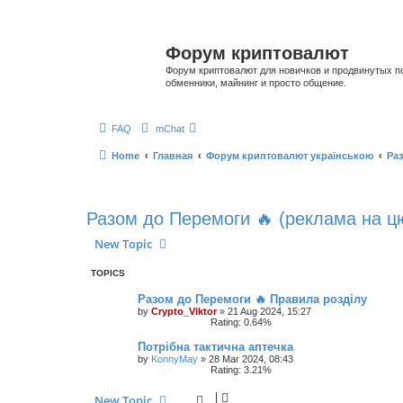
Форум криптовалют
Форум криптовалют для новичков и продвинутых пол
обменники, майнинг и просто общение.
FAQ
mChat
Home
Главная
Форум криптовалют українською
Раз
Разом до Перемоги 🔥 (реклама на ц
New Topic
TOPICS
Разом до Перемоги 🔥 Правила розділу
by
Crypto_Viktor
»
21 Aug 2024, 15:27
Rating: 0.64%
Потрібна тактична аптечка
by
KonnyMay
»
28 Mar 2024, 08:43
Rating: 3.21%
New Topic