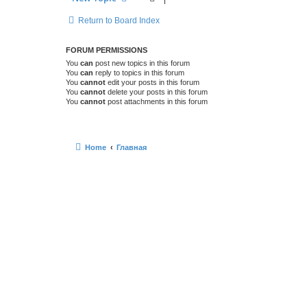
Return to Board Index
FORUM PERMISSIONS
You
can
post new topics in this forum
You
can
reply to topics in this forum
You
cannot
edit your posts in this forum
You
cannot
delete your posts in this forum
You
cannot
post attachments in this forum
Home
Главная