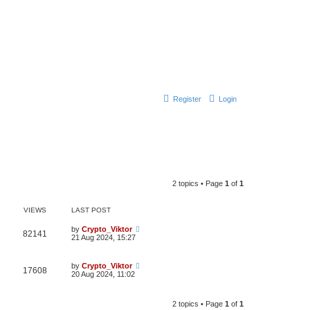
Register
Login
2 topics • Page
1
of
1
VIEWS
LAST POST
by
Crypto_Viktor
82141
21 Aug 2024, 15:27
by
Crypto_Viktor
17608
20 Aug 2024, 11:02
2 topics • Page
1
of
1