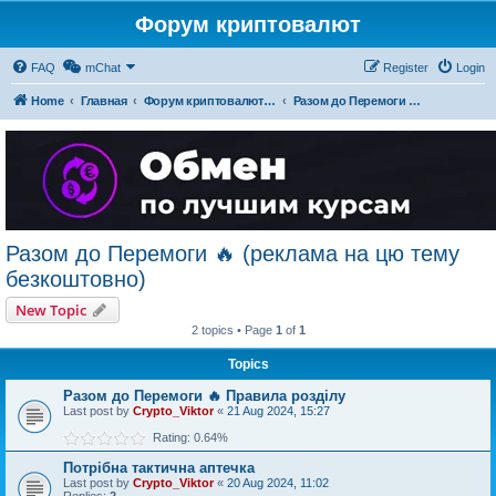
Форум криптовалют
FAQ
mChat
Register
Login
Home
Главная
Форум криптовалют українською
Разом до Перемоги 🔥 (реклама на цю тему безкоштовно)
Разом до Перемоги 🔥 (реклама на цю тему
безкоштовно)
New Topic
2 topics • Page
1
of
1
Topics
Разом до Перемоги 🔥 Правила розділу
Last post by
Crypto_Viktor
«
21 Aug 2024, 15:27
Rating: 0.64%
Потрібна тактична аптечка
Last post by
Crypto_Viktor
«
20 Aug 2024, 11:02