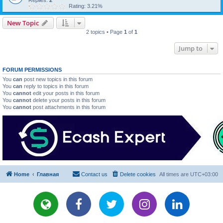
Replies:
2
Rating: 3.21%
New Topic
2 topics • Page
1
of
1
Jump to
FORUM PERMISSIONS
You
can
post new topics in this forum
You
can
reply to topics in this forum
You
cannot
edit your posts in this forum
You
cannot
delete your posts in this forum
You
cannot
post attachments in this forum
Home
Главная
Contact us
Delete cookies
All times are
UTC+03:00