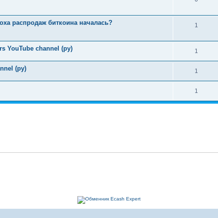
оха распродаж биткоина началась?
1
ers YouTube channel (ру)
1
nnel (ру)
1
1