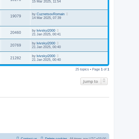
15 Mar 2025, 11:54
by
CuznetsovRomain
19079
14 Mar 2025, 07:39
by
lvivskyi2000
20460
21 Jan 2025, 00:41
by
lvivskyi2000
20769
21 Jan 2025, 00:40
by
lvivskyi2000
21282
21 Jan 2025, 00:40
25 topics • Page
1
of
1
Jump to
Contact us
Delete cookies
All times are
UTC+03:00