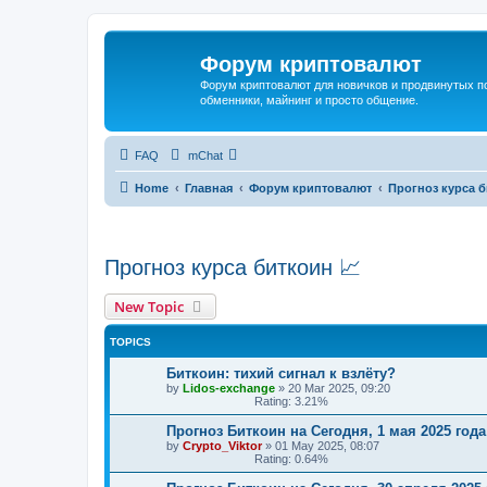
Форум криптовалют
Форум криптовалют для новичков и продвинутых пол
обменники, майнинг и просто общение.
FAQ
mChat
Home
Главная
Форум криптовалют
Прогноз курса б
Прогноз курса биткоин 📈
New Topic
TOPICS
Биткоин: тихий сигнал к взлёту?
by
Lidos-exchange
»
20 Mar 2025, 09:20
Rating: 3.21%
Прогноз Биткоин на Сегодня, 1 мая 2025 года
by
Crypto_Viktor
»
01 May 2025, 08:07
Rating: 0.64%