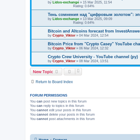
by
Lidos-exchange
»
15 Mar 2025, 11:54
Rating: 0.64%
Тень сомнения над "цифровым золотом": эп
by
Lidos-exchange
»
13 Mar 2025, 09:09
Rating: 0.64%
Bitcoin and Altcoins forecast from InvestAnsw
by
Crypto_Viktor
»
04 Mar 2024, 12:54
Bitcoin Price from "Crypto Casey" YouTube cha
by
Crypto_Viktor
»
06 Mar 2024, 12:32
Crypto Crew University - YouTube channel (ру)
by
Crypto_Viktor
»
08 Mar 2024, 13:51
New Topic
Return to Board Index
FORUM PERMISSIONS
You
can
post new topics in this forum
You
can
reply to topics in this forum
You
cannot
edit your posts in this forum
You
cannot
delete your posts in this forum
You
cannot
post attachments in this forum
Home
Главная