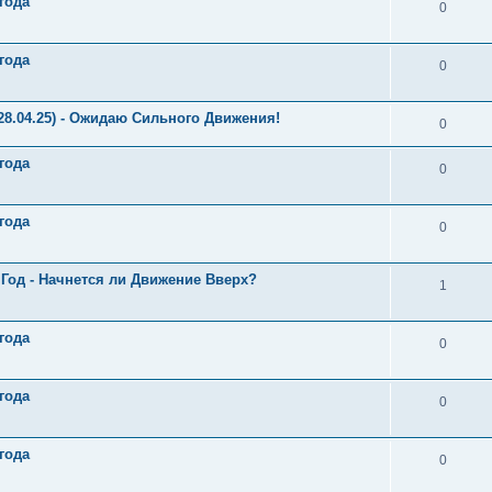
года
0
года
0
28.04.25) - Ожидаю Сильного Движения!
0
года
0
года
0
 Год - Начнется ли Движение Вверх?
1
года
0
года
0
года
0