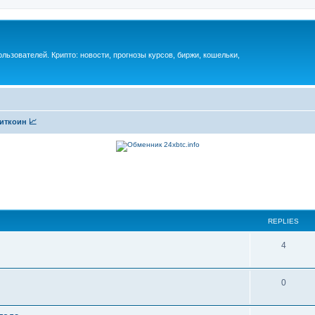
ьзователей. Крипто: новости, прогнозы курсов, биржи, кошельки,
иткоин 📈
REPLIES
4
0