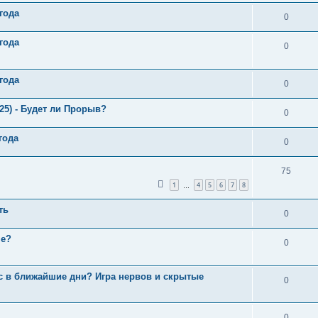
года
0
года
0
года
0
25) - Будет ли Прорыв?
0
года
0
75
1
4
5
6
7
8
…
ть
0
ше?
0
с в ближайшие дни? Игра нервов и скрытые
0
0