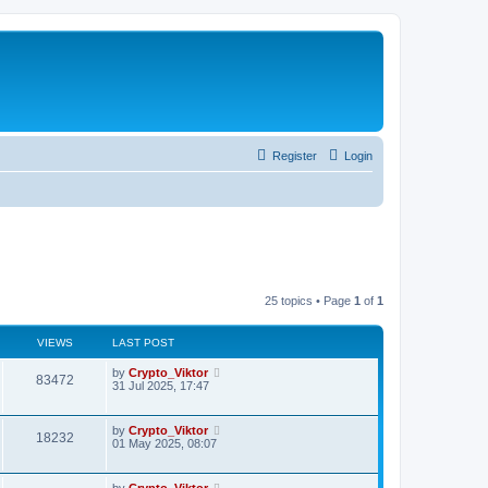
Register
Login
25 topics • Page
1
of
1
VIEWS
LAST POST
by
Crypto_Viktor
83472
31 Jul 2025, 17:47
by
Crypto_Viktor
18232
01 May 2025, 08:07
by
Crypto_Viktor