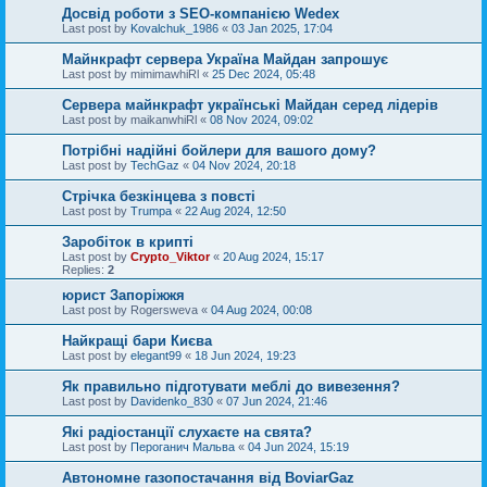
Досвід роботи з SEO-компанією Wedex
Last post by
Kovalchuk_1986
«
03 Jan 2025, 17:04
Майнкрафт сервера Україна Майдан запрошує
Last post by
mimimawhiRl
«
25 Dec 2024, 05:48
Сервера майнкрафт українські Майдан серед лідерів
Last post by
maikanwhiRl
«
08 Nov 2024, 09:02
Потрібні надійні бойлери для вашого дому?
Last post by
TechGaz
«
04 Nov 2024, 20:18
Стрічка безкінцева з повсті
Last post by
Trumpa
«
22 Aug 2024, 12:50
Заробіток в крипті
Last post by
Crypto_Viktor
«
20 Aug 2024, 15:17
Replies:
2
юрист Запоріжжя
Last post by
Rogersweva
«
04 Aug 2024, 00:08
Найкращі бари Києва
Last post by
elegant99
«
18 Jun 2024, 19:23
Як правильно підготувати меблі до вивезення?
Last post by
Davidenko_830
«
07 Jun 2024, 21:46
Які радіостанції слухаєте на свята?
Last post by
Пероганич Мальва
«
04 Jun 2024, 15:19
Автономне газопостачання від BoviarGaz