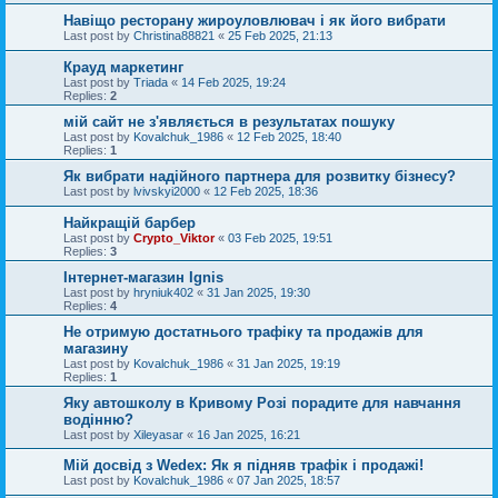
Навіщо ресторану жироуловлювач і як його вибрати
Last post by
Christina88821
«
25 Feb 2025, 21:13
Крауд маркетинг
Last post by
Triada
«
14 Feb 2025, 19:24
Replies:
2
мій сайт не з'являється в результатах пошуку
Last post by
Kovalchuk_1986
«
12 Feb 2025, 18:40
Replies:
1
Як вибрати надійного партнера для розвитку бізнесу?
Last post by
lvivskyi2000
«
12 Feb 2025, 18:36
Найкращій барбер
Last post by
Crypto_Viktor
«
03 Feb 2025, 19:51
Replies:
3
Інтернет-магазин Ignis
Last post by
hryniuk402
«
31 Jan 2025, 19:30
Replies:
4
Не отримую достатнього трафіку та продажів для
магазину
Last post by
Kovalchuk_1986
«
31 Jan 2025, 19:19
Replies:
1
Яку автошколу в Кривому Розі порадите для навчання
водінню?
Last post by
Xileyasar
«
16 Jan 2025, 16:21
Мій досвід з Wedex: Як я підняв трафік і продажі!
Last post by
Kovalchuk_1986
«
07 Jan 2025, 18:57