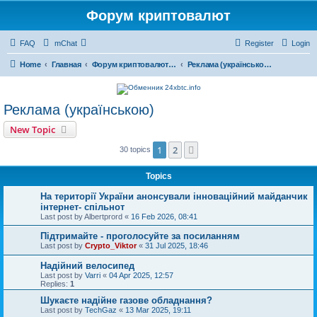
Форум криптовалют
FAQ
mChat
Register
Login
Home
Главная
Форум криптовалют українською
Реклама (українською)
Реклама (українською)
New Topic
1
2
Next
30 topics
Topics
На території України анонсували інноваційний майданчик
інтернет- спільнот
Last post by
Albertprord
«
16 Feb 2026, 08:41
Підтримайте - проголосуйте за посиланням
Last post by
Crypto_Viktor
«
31 Jul 2025, 18:46
Надійний велосипед
Last post by
Varri
«
04 Apr 2025, 12:57
Replies:
1
Шукаєте надійне газове обладнання?
Last post by
TechGaz
«
13 Mar 2025, 19:11