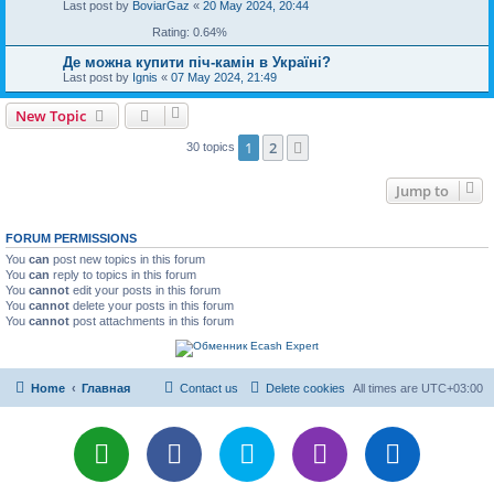
Last post by
BoviarGaz
«
20 May 2024, 20:44
Rating: 0.64%
Де можна купити піч-камін в Україні?
Last post by
Ignis
«
07 May 2024, 21:49
New Topic
1
2
Next
30 topics
Jump to
FORUM PERMISSIONS
You
can
post new topics in this forum
You
can
reply to topics in this forum
You
cannot
edit your posts in this forum
You
cannot
delete your posts in this forum
You
cannot
post attachments in this forum
Home
Главная
Contact us
Delete cookies
All times are
UTC+03:00