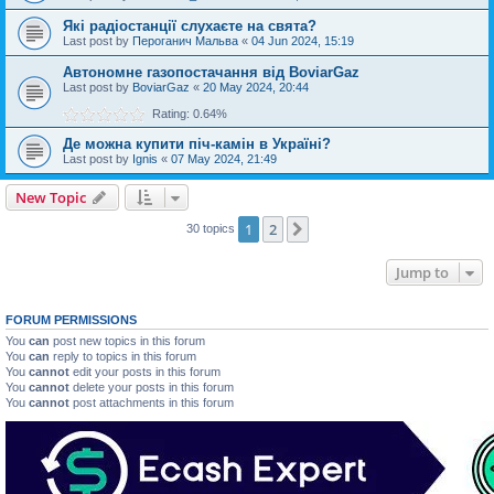
Які радіостанції слухаєте на свята?
Last post by
Пероганич Мальва
«
04 Jun 2024, 15:19
Автономне газопостачання від BoviarGaz
Last post by
BoviarGaz
«
20 May 2024, 20:44
Rating: 0.64%
Де можна купити піч-камін в Україні?
Last post by
Ignis
«
07 May 2024, 21:49
New Topic
1
2
Next
30 topics
Jump to
FORUM PERMISSIONS
You
can
post new topics in this forum
You
can
reply to topics in this forum
You
cannot
edit your posts in this forum
You
cannot
delete your posts in this forum
You
cannot
post attachments in this forum