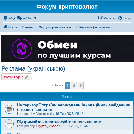
Форум криптовалют
FAQ
mChat
Register
Login
Home
Главная
Форум криптовалют українською
Реклама (українською)
Реклама (українською)
New Topic
1
2
Next
30 topics
Topics
На території України анонсували інноваційний майданчик
інтернет- спільнот
Last post by
Albertprord
«
16 Feb 2026, 08:41
Підтримайте - проголосуйте за посиланням
Last post by
Crypto_Viktor
«
31 Jul 2025, 18:46