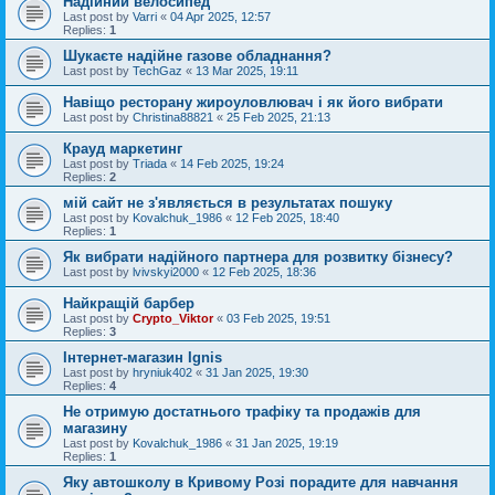
Надійний велосипед
Last post by
Varri
«
04 Apr 2025, 12:57
Replies:
1
Шукаєте надійне газове обладнання?
Last post by
TechGaz
«
13 Mar 2025, 19:11
Навіщо ресторану жироуловлювач і як його вибрати
Last post by
Christina88821
«
25 Feb 2025, 21:13
Крауд маркетинг
Last post by
Triada
«
14 Feb 2025, 19:24
Replies:
2
мій сайт не з'являється в результатах пошуку
Last post by
Kovalchuk_1986
«
12 Feb 2025, 18:40
Replies:
1
Як вибрати надійного партнера для розвитку бізнесу?
Last post by
lvivskyi2000
«
12 Feb 2025, 18:36
Найкращій барбер
Last post by
Crypto_Viktor
«
03 Feb 2025, 19:51
Replies:
3
Інтернет-магазин Ignis
Last post by
hryniuk402
«
31 Jan 2025, 19:30
Replies:
4
Не отримую достатнього трафіку та продажів для
магазину
Last post by
Kovalchuk_1986
«
31 Jan 2025, 19:19
Replies:
1
Яку автошколу в Кривому Розі порадите для навчання