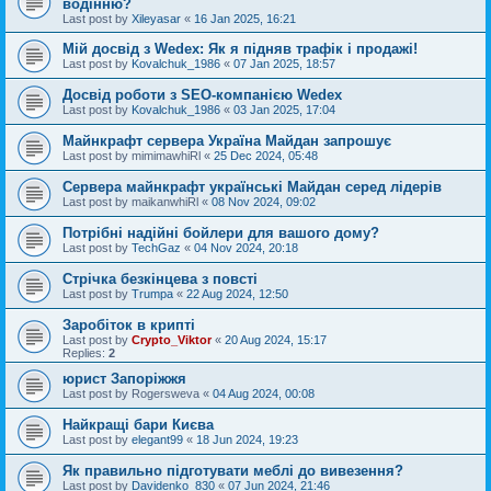
водінню?
Last post by
Xileyasar
«
16 Jan 2025, 16:21
Мій досвід з Wedex: Як я підняв трафік і продажі!
Last post by
Kovalchuk_1986
«
07 Jan 2025, 18:57
Досвід роботи з SEO-компанією Wedex
Last post by
Kovalchuk_1986
«
03 Jan 2025, 17:04
Майнкрафт сервера Україна Майдан запрошує
Last post by
mimimawhiRl
«
25 Dec 2024, 05:48
Сервера майнкрафт українські Майдан серед лідерів
Last post by
maikanwhiRl
«
08 Nov 2024, 09:02
Потрібні надійні бойлери для вашого дому?
Last post by
TechGaz
«
04 Nov 2024, 20:18
Стрічка безкінцева з повсті
Last post by
Trumpa
«
22 Aug 2024, 12:50
Заробіток в крипті
Last post by
Crypto_Viktor
«
20 Aug 2024, 15:17
Replies:
2
юрист Запоріжжя
Last post by
Rogersweva
«
04 Aug 2024, 00:08
Найкращі бари Києва
Last post by
elegant99
«
18 Jun 2024, 19:23
Як правильно підготувати меблі до вивезення?
Last post by
Davidenko_830
«
07 Jun 2024, 21:46