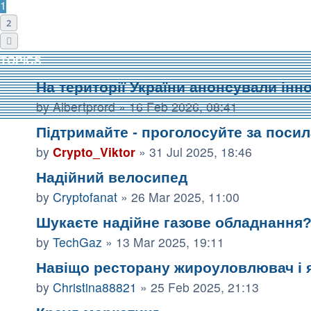
1
2
Next
TOPICS
На території України анонсували інн
by
Albertprord
»
16 Feb 2026, 08:41
Підтримайте - проголосуйте за поси
by
Crypto_Viktor
»
31 Jul 2025, 18:46
Надійний велосипед
by
Cryptofanat
»
26 Mar 2025, 11:00
Шукаєте надійне газове обладнання
by
TechGaz
»
13 Mar 2025, 19:11
Навіщо ресторану жироуловлювач і я
by
Christina88821
»
25 Feb 2025, 21:13