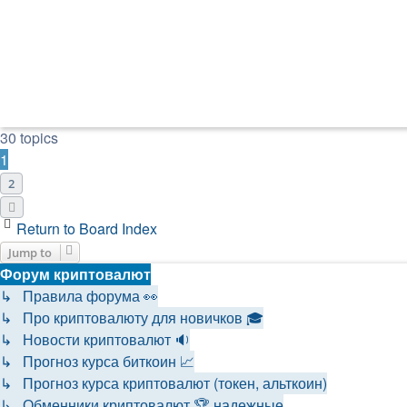
30 topics
1
2
Next
Return to Board Index
Jump to
Форум криптовалют
↳ Правила форума 👀
↳ Про криптовалюту для новичков 🎓
↳ Новости криптовалют 🔉
↳ Прогноз курса биткоин 📈
↳ Прогноз курса криптовалют (токен, альткоин)
↳ Обменники криптовалют 🏆 надежные