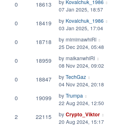
by
Kovalchuk_1986
0
18613
07 Jan 2025, 18:57
by
Kovalchuk_1986
0
18419
03 Jan 2025, 17:04
by
mimimawhiRl
0
18718
25 Dec 2024, 05:48
by
maikanwhiRl
0
18959
08 Nov 2024, 09:02
by
TechGaz
0
18847
04 Nov 2024, 20:18
by
Trumpa
0
19099
22 Aug 2024, 12:50
by
Crypto_Viktor
2
22115
20 Aug 2024, 15:17