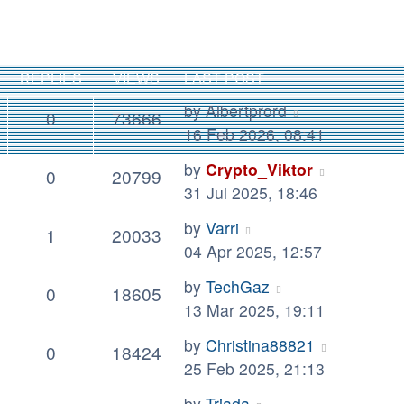
REPLIES
VIEWS
LAST POST
by
Albertprord
0
73666
16 Feb 2026, 08:41
by
Crypto_Viktor
0
20799
31 Jul 2025, 18:46
by
Varri
1
20033
04 Apr 2025, 12:57
by
TechGaz
0
18605
13 Mar 2025, 19:11
by
Christina88821
0
18424
25 Feb 2025, 21:13
by
Triada