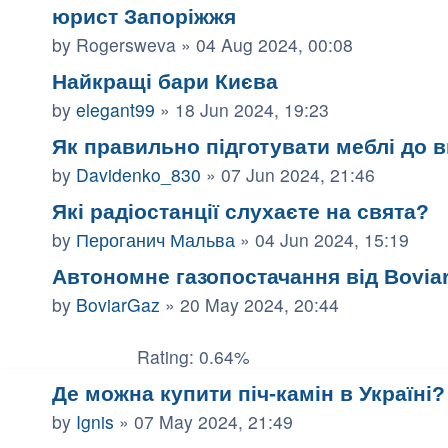
юрист Запоріжжя
by
Rogersweva
»
04 Aug 2024, 00:08
Найкращі бари Києва
by
elegant99
»
18 Jun 2024, 19:23
Як правильно підготувати меблі до 
by
Davidenko_830
»
07 Jun 2024, 21:46
Які радіостанції слухаєте на свята?
by
Пероганич Мальва
»
04 Jun 2024, 15:19
Автономне газопостачання від Bovia
by
BoviarGaz
»
20 May 2024, 20:44
Rating: 0.64%
Де можна купити піч-камін в Україні?
by
Ignis
»
07 May 2024, 21:49