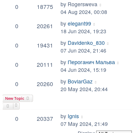
by
Rogersweva
0
18775
04 Aug 2024, 00:08
by
elegant99
0
20261
18 Jun 2024, 19:23
by
Davidenko_830
0
19431
07 Jun 2024, 21:46
by
Пероганич Мальва
0
20111
04 Jun 2024, 15:19
by
BoviarGaz
0
20260
20 May 2024, 20:44
New Topic
by
Ignis
0
20337
07 May 2024, 21:49