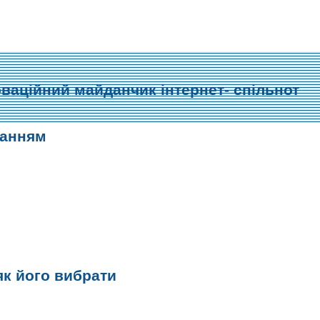
оваційний майданчик інтернет- спільнот
ланням
?
к його вибрати