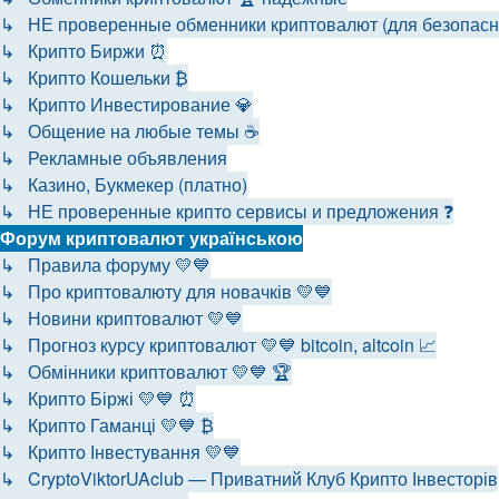
↳ НЕ проверенные обменники криптовалют (для безопаснос
↳ Крипто Биржи ⏰
↳ Крипто Кошельки ₿
↳ Крипто Инвестирование 💎
↳ Общение на любые темы ☕
↳ Рекламные объявления
↳ Казино, Букмекер (платно)
↳ НЕ проверенные крипто сервисы и предложения ❓
Форум криптовалют українською
↳ Правила форуму 💛💙
↳ Про криптовалюту для новачків 💛💙
↳ Новини криптовалют 💛💙
↳ Прогноз курсу криптовалют 💛💙 bitcoin, altcoin 📈
↳ Обмінники криптовалют 💛💙 🏆
↳ Крипто Біржі 💛💙 ⏰
↳ Крипто Гаманці 💛💙 ₿
↳ Крипто Інвестування 💛💙
↳ CryptoViktorUAclub — Приватний Клуб Крипто Інвесторів