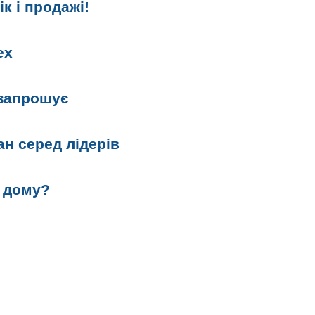
к і продажі!
ex
 запрошує
н серед лідерів
о дому?