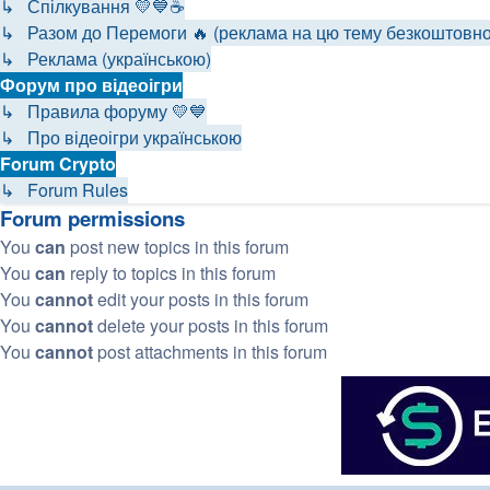
↳ Спілкування 💛💙☕
↳ Разом до Перемоги 🔥 (реклама на цю тему безкоштовно
↳ Реклама (українською)
Форум про відеоігри
↳ Правила форуму 💛💙
↳ Про відеоігри українською
Forum Crypto
↳ Forum Rules
Forum permissions
You
can
post new topics in this forum
You
can
reply to topics in this forum
You
cannot
edit your posts in this forum
You
cannot
delete your posts in this forum
You
cannot
post attachments in this forum