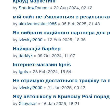
Крауд маркетинг
by
ShadowDancer
»
22 Aug 2024, 02:12
мій сайт не з'являється в результат
by
alexivanovstar1985
»
05 Feb 2025, 21:43
Як вибрати надійного партнера для р
by
lvivskyi2000
»
12 Feb 2025, 18:36
Найкращій барбер
by
darklyk
»
09 Oct 2024, 11:07
Інтернет-магазин Ignis
by
Ignis
»
28 Feb 2024, 15:54
Не отримую достатнього трафіку та 
by
lvivskyi2000
»
21 Jan 2025, 00:42
Яку автошколу в Кривому Розі порад
by
Xileyasar
»
16 Jan 2025, 16:21