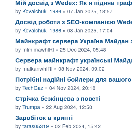
Мій досвід з Wedex: Як я підняв трафі
by
Kovalchuk_1986
»
07 Jan 2025, 18:57
Досвід роботи з SEO-компанією Wed
by
Kovalchuk_1986
»
03 Jan 2025, 17:04
Майнкрафт сервера Україна Майдан
by
mimimawhiRl
»
25 Dec 2024, 05:48
Сервера майнкрафт українські Майда
by
maikanwhiRl
»
08 Nov 2024, 09:02
Потрібні надійні бойлери для вашог
by
TechGaz
»
04 Nov 2024, 20:18
Стрічка безкінцева з повсті
by
Trumpa
»
22 Aug 2024, 12:50
Заробіток в крипті
by
taras05319
»
02 Feb 2024, 15:42