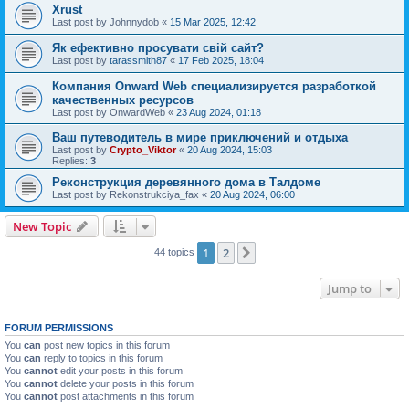
Xrust
Last post by
Johnnydob
«
15 Mar 2025, 12:42
Як ефективно просувати свій сайт?
Last post by
tarassmith87
«
17 Feb 2025, 18:04
Компания Onward Web специализируется разработкой
качественных ресурсов
Last post by
OnwardWeb
«
23 Aug 2024, 01:18
Ваш путеводитель в мире приключений и отдыха
Last post by
Crypto_Viktor
«
20 Aug 2024, 15:03
Replies:
3
Реконструкция деревянного дома в Талдоме
Last post by
Rekonstrukciya_fax
«
20 Aug 2024, 06:00
New Topic
1
2
Next
44 topics
Jump to
FORUM PERMISSIONS
You
can
post new topics in this forum
You
can
reply to topics in this forum
You
cannot
edit your posts in this forum
You
cannot
delete your posts in this forum
You
cannot
post attachments in this forum