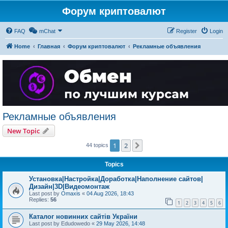
Форум криптовалют
FAQ
mChat
Register
Login
Home
Главная
Форум криптовалют
Рекламные объявления
Рекламные объявления
New Topic
1
2
Next
44 topics
Topics
Установка|Настройка|Доработка|Наполнение сайтов|
Дизайн|3D|Видеомонтаж
Last post by
Omaxis
«
04 Aug 2026, 18:43
Replies:
56
1
2
3
4
5
6
Каталог новинних сайтів України
Last post by
Edudowedo
«
29 May 2026, 14:48