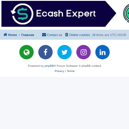
Home
Главная
Contact us
Delete cookies
All times are
UTC+03:00
Powered by
phpBB
® Forum Software © phpBB Limited
Privacy
|
Terms