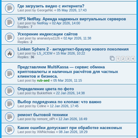
Где загрузить видео с интернета?
Last post by
GeorgeNic
«
05 May 2026, 17:43
VPS NetRay. Аренда надежных виртуальных серверов
Last post by
NetRay
«
02 Apr 2026, 14:00
Replies:
7
Ускорение индексации сайтов
Last post by
ananastya1126
«
02 Apr 2026, 11:38
Replies:
2
Linken Sphere 2 - антидетект-браузер нового поколения
Last post by
LS_JCEW
«
15 Mar 2026, 10:22
Replies:
36
1
2
3
4
Представляем MultiKassa — сервис обмена
криптовалюты и наличных расчётов для частных
клиентов и бизнеса.
Last post by
rub-aed
«
05 Mar 2026, 11:15
Определение цвета по фото
Last post by
BukletNek
«
22 Jan 2026, 14:38
Выбор подрядчика по клопам: что важно
Last post by
Celine
«
12 Jan 2026, 17:45
ремонт бытовой техники
Last post by
remont_olPt
«
12 Jan 2026, 16:49
Какие ошибки допускают при обработке насекомых
Last post by
XWNicholas
«
08 Jan 2026, 18:29