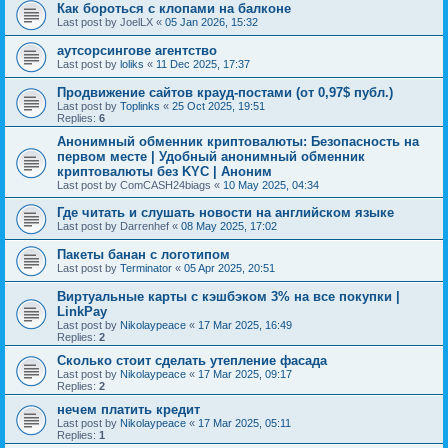
Как бороться с клопами на балконе
Last post by
JoelLX
«
05 Jan 2026, 15:32
аутсорсингове агентство
Last post by
loliks
«
11 Dec 2025, 17:37
Продвижение сайтов крауд-постами (от 0,97$ публ.)
Last post by
Toplinks
«
25 Oct 2025, 19:51
Replies:
6
Анонимный обменник криптовалюты: Безопасность на
первом месте | Удобный анонимный обменник
криптовалюты без KYC | Аноним
Last post by
ComCASH24biags
«
10 May 2025, 04:34
Где читать и слушать новости на английском языке
Last post by
Darrenhef
«
08 May 2025, 17:02
Пакеты банан с логотипом
Last post by
Terminator
«
05 Apr 2025, 20:51
Виртуальные карты с кэшбэком 3% на все покупки |
LinkPay
Last post by
Nikolaypeace
«
17 Mar 2025, 16:49
Replies:
2
Сколько стоит сделать утепление фасада
Last post by
Nikolaypeace
«
17 Mar 2025, 09:17
Replies:
2
нечем платить кредит
Last post by
Nikolaypeace
«
17 Mar 2025, 05:11
Replies:
1