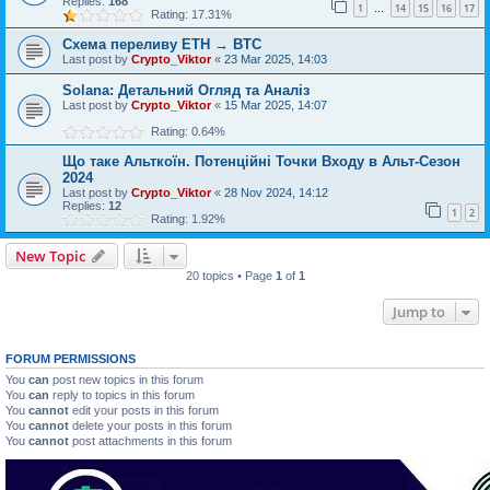
Replies:
168
1
14
15
16
17
…
Rating: 17.31%
Схема переливу ETH → BTC
Last post by
Crypto_Viktor
«
23 Mar 2025, 14:03
Solana: Детальний Огляд та Аналіз
Last post by
Crypto_Viktor
«
15 Mar 2025, 14:07
Rating: 0.64%
Що таке Альткоїн. Потенційні Точки Входу в Альт-Сезон
2024
Last post by
Crypto_Viktor
«
28 Nov 2024, 14:12
Replies:
12
1
2
Rating: 1.92%
New Topic
20 topics • Page
1
of
1
Jump to
FORUM PERMISSIONS
You
can
post new topics in this forum
You
can
reply to topics in this forum
You
cannot
edit your posts in this forum
You
cannot
delete your posts in this forum
You
cannot
post attachments in this forum