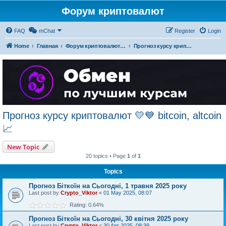
Форум криптовалют
FAQ
mChat
Register
Login
Home
Главная
Форум криптовалют українською
Прогноз курсу криптовалют 💛💙 bitcoin, altcoin 📈
Прогноз курсу криптовалют 💛💙 bitcoin, altcoin
📈
New Topic
20 topics • Page
1
of
1
Topics
Прогноз Біткоїн на Сьогодні, 1 травня 2025 року
Last post by
Crypto_Viktor
«
01 May 2025, 08:07
Rating: 0.64%
Прогноз Біткоїн на Сьогодні, 30 квітня 2025 року
Last post by
Crypto_Viktor
«
30 Apr 2025, 08:39