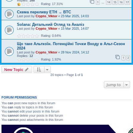
Replies:
168
1
14
15
16
17
…
Rating: 17.31%
Схема переливу ETH → BTC
Last post by
Crypto_Viktor
«
23 Mar 2025, 14:03
Solana: Детальний Огляд та Аналіз
Last post by
Crypto_Viktor
«
15 Mar 2025, 14:07
Rating: 0.64%
Що таке Альткоїн. Потенційні Точки Входу в Альт-Сезон
2024
Last post by
Crypto_Viktor
«
28 Nov 2024, 14:12
Replies:
12
1
2
Rating: 1.92%
New Topic
20 topics • Page
1
of
1
Jump to
FORUM PERMISSIONS
You
can
post new topics in this forum
You
can
reply to topics in this forum
You
cannot
edit your posts in this forum
You
cannot
delete your posts in this forum
You
cannot
post attachments in this forum