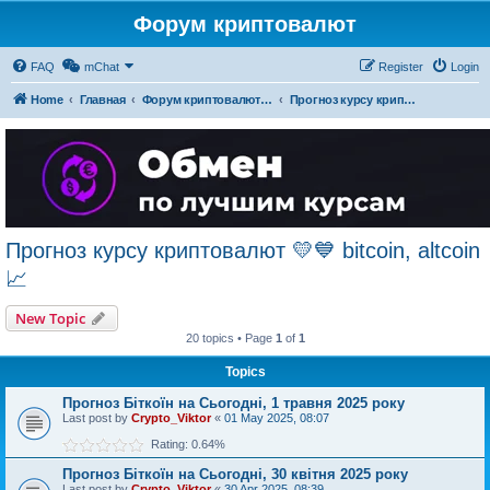
Форум криптовалют
FAQ
mChat
Register
Login
Home
Главная
Форум криптовалют українською
Прогноз курсу криптовалют 💛💙 bitcoin, altcoin 📈
Прогноз курсу криптовалют 💛💙 bitcoin, altcoin
📈
New Topic
20 topics • Page
1
of
1
Topics
Прогноз Біткоїн на Сьогодні, 1 травня 2025 року
Last post by
Crypto_Viktor
«
01 May 2025, 08:07
Rating: 0.64%
Прогноз Біткоїн на Сьогодні, 30 квітня 2025 року
Last post by
Crypto_Viktor
«
30 Apr 2025, 08:39