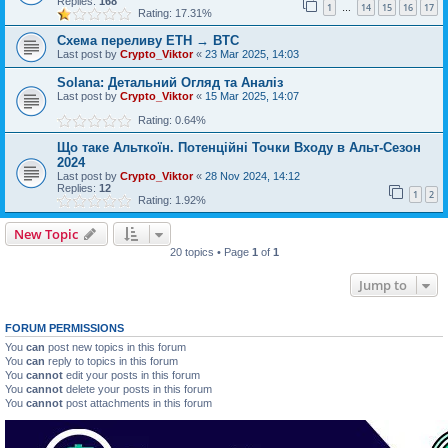
Replies:
168
1
14
15
16
17
…
Rating: 17.31%
Схема переливу ETH → BTC
Last post by
Crypto_Viktor
«
23 Mar 2025, 14:03
Solana: Детальний Огляд та Аналіз
Last post by
Crypto_Viktor
«
15 Mar 2025, 14:07
Rating: 0.64%
Що таке Альткоїн. Потенційні Точки Входу в Альт-Сезон
2024
Last post by
Crypto_Viktor
«
28 Nov 2024, 14:12
Replies:
12
1
2
Rating: 1.92%
New Topic
20 topics • Page
1
of
1
Jump to
FORUM PERMISSIONS
You
can
post new topics in this forum
You
can
reply to topics in this forum
You
cannot
edit your posts in this forum
You
cannot
delete your posts in this forum
You
cannot
post attachments in this forum