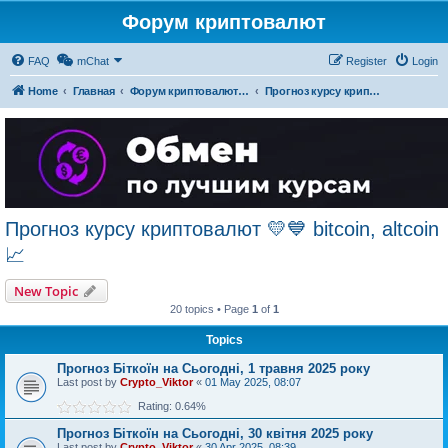
Форум криптовалют
FAQ
mChat
Register
Login
Home
Главная
Форум криптовалют українською
Прогноз курсу криптовалют 💛💙 bitcoin, altcoin 📈
Прогноз курсу криптовалют 💛💙 bitcoin, altcoin
📈
New Topic
20 topics • Page
1
of
1
Topics
Прогноз Біткоїн на Сьогодні, 1 травня 2025 року
Last post by
Crypto_Viktor
«
01 May 2025, 08:07
Rating: 0.64%
Прогноз Біткоїн на Сьогодні, 30 квітня 2025 року
Last post by
Crypto_Viktor
«
30 Apr 2025, 08:39