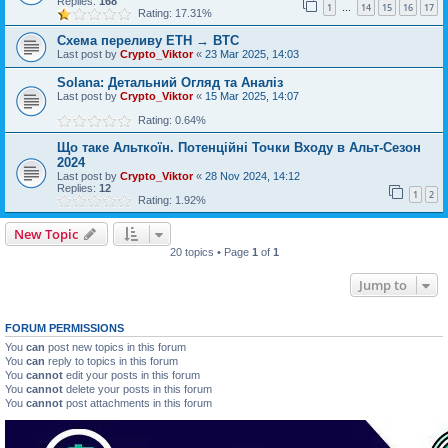
Replies:
168
1
14
15
16
17
…
Rating: 17.31%
Схема переливу ETH → BTC
Last post by
Crypto_Viktor
«
23 Mar 2025, 14:03
Solana: Детальний Огляд та Аналіз
Last post by
Crypto_Viktor
«
15 Mar 2025, 14:07
Rating: 0.64%
Що таке Альткоїн. Потенційні Точки Входу в Альт-Сезон
2024
Last post by
Crypto_Viktor
«
28 Nov 2024, 14:12
Replies:
12
1
2
Rating: 1.92%
New Topic
20 topics • Page
1
of
1
Jump to
FORUM PERMISSIONS
You
can
post new topics in this forum
You
can
reply to topics in this forum
You
cannot
edit your posts in this forum
You
cannot
delete your posts in this forum
You
cannot
post attachments in this forum