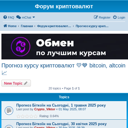
Форум криптовалют
FAQ
mChat
Register
Login
Home
Главная
Форум криптовалют українською
Прогноз курсу криптовалют 💛💙 bitcoin, altcoin 📈
Прогноз курсу криптовалют 💛💙 bitcoin, altcoin
📈
New Topic
20 topics • Page
1
of
1
Topics
Прогноз Біткоїн на Сьогодні, 1 травня 2025 року
Last post by
Crypto_Viktor
«
01 May 2025, 08:07
Rating: 0.64%
Прогноз Біткоїн на Сьогодні, 30 квітня 2025 року
Last post by
Crypto_Viktor
«
30 Apr 2025, 08:39