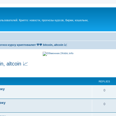
ьзователей. Крипто: новости, прогнозы курсов, биржи, кошельки,
гноз курсу криптовалют 💛💙 bitcoin, altcoin 📈
, altcoin 📈
REPLIES
оку
0
року
0