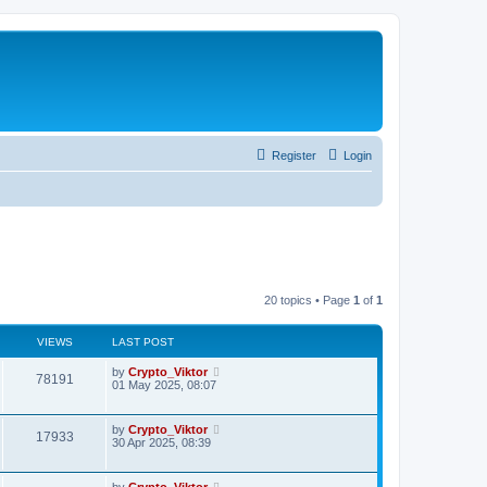
Register
Login
20 topics • Page
1
of
1
VIEWS
LAST POST
by
Crypto_Viktor
78191
01 May 2025, 08:07
by
Crypto_Viktor
17933
30 Apr 2025, 08:39
by
Crypto_Viktor