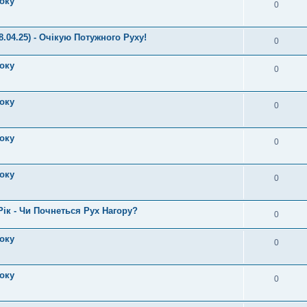
року
0
.04.25) - Очікую Потужного Руху!
0
року
0
року
0
року
0
року
0
Рік - Чи Почнеться Рух Нагору?
0
року
0
року
0