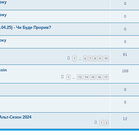
року
0
року
0
.04.25) - Чи Буде Прорив?
0
року
0
91
1
6
7
8
9
10
…
coin
168
1
13
14
15
16
17
…
0
0
Альт-Сезон 2024
12
1
2