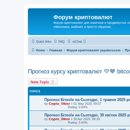
Форум криптовалют
Форум криптовалют для новичков и продвинутых пол
обменники, майнинг и просто общение.
Quick links
FAQ
mChat
Home
Главная
Форум криптовалют українською
Про
Прогноз курсу криптовалют 💛💙 bitcoin
New Topic
TOPICS
Прогноз Біткоїн на Сьогодні, 1 травня 2025 р
by
Crypto_Viktor
»
01 May 2025, 08:07
Rating: 0.64%
Прогноз Біткоїн на Сьогодні, 30 квітня 2025 
by
Crypto_Viktor
»
30 Apr 2025, 08:39
Rating: 0.64%