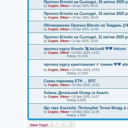
Прогноз Біткоїн на Сьогодні, 16 квітня 2025 
by
Crypto_Viktor
»
16 Apr 2025, 08:32
Прогноз Біткоїн на Сьогодні, 15 квітня 2025 
by
Crypto_Viktor
»
15 Apr 2025, 08:19
Обговорюємо Прогноз Bitcoin на Тиждень (14
by
Crypto_Viktor
»
14 Apr 2025, 12:46
Прогноз Біткоїн на Сьогодні, 11 квітня 2025 
by
Crypto_Viktor
»
11 Apr 2025, 14:00
прогноз курсу біткоїн 🚀 btc/usdt 💛💙 bitcoin
by
Crypto_Viktor
»
14 Dec 2023, 14:52
Rating: 31.41%
прогноз курсу криптовалют ⚡ токени 💛💙 alt
by
Crypto_Viktor
»
14 Dec 2023, 14:55
Rating: 17.31%
Схема переливу ETH → BTC
by
Crypto_Viktor
»
23 Mar 2025, 14:03
Solana: Детальний Огляд та Аналіз
by
Crypto_Viktor
»
15 Mar 2025, 14:07
Rating: 0.64%
Що таке Альткоїн. Потенційні Точки Входу в 
by
Crypto_Viktor
»
18 Mar 2024, 12:36
Rating: 1.92%
New Topic