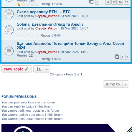
Replies:
168
1
14
15
16
17
…
Rating: 17.31%
Схема переливу ETH → BTC
Last post by
Crypto_Viktor
«
23 Mar 2025, 14:03
Solana: Детальний Огляд та Аналіз
Last post by
Crypto_Viktor
«
15 Mar 2025, 14:07
Rating: 0.64%
Що таке Альткоїн. Потенційні Точки Входу в Альт-Сезон
2024
Last post by
Crypto_Viktor
«
28 Nov 2024, 14:12
Replies:
12
1
2
Rating: 1.92%
New Topic
20 topics • Page
1
of
1
Jump to
FORUM PERMISSIONS
You
can
post new topics in this forum
You
can
reply to topics in this forum
You
cannot
edit your posts in this forum
You
cannot
delete your posts in this forum
You
cannot
post attachments in this forum