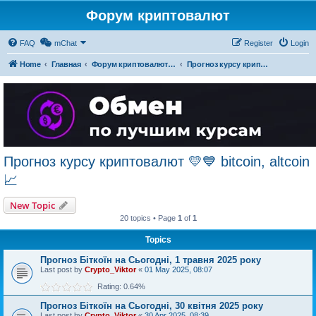
Форум криптовалют
FAQ
mChat
Register
Login
Home
Главная
Форум криптовалют українською
Прогноз курсу криптовалют 💛💙 bitcoin, altcoin 📈
Прогноз курсу криптовалют 💛💙 bitcoin, altcoin
📈
New Topic
20 topics • Page
1
of
1
Topics
Прогноз Біткоїн на Сьогодні, 1 травня 2025 року
Last post by
Crypto_Viktor
«
01 May 2025, 08:07
Rating: 0.64%
Прогноз Біткоїн на Сьогодні, 30 квітня 2025 року
Last post by
Crypto_Viktor
«
30 Apr 2025, 08:39