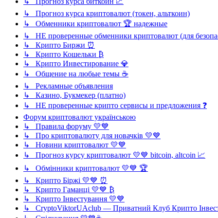
↳ Прогноз курса биткоин 📈
↳ Прогноз курса криптовалют (токен, альткоин)
↳ Обменники криптовалют 🏆 надежные
↳ НЕ проверенные обменники криптовалют (для безопасн
↳ Крипто Биржи ⏰
↳ Крипто Кошельки ₿
↳ Крипто Инвестирование 💎
↳ Общение на любые темы ☕
↳ Рекламные объявления
↳ Казино, Букмекер (платно)
↳ НЕ проверенные крипто сервисы и предложения ❓
Форум криптовалют українською
↳ Правила форуму 💛💙
↳ Про криптовалюту для новачків 💛💙
↳ Новини криптовалют 💛💙
↳ Прогноз курсу криптовалют 💛💙 bitcoin, altcoin 📈
↳ Обмінники криптовалют 💛💙 🏆
↳ Крипто Біржі 💛💙 ⏰
↳ Крипто Гаманці 💛💙 ₿
↳ Крипто Інвестування 💛💙
↳ CryptoViktorUAclub — Приватний Клуб Крипто Інвес