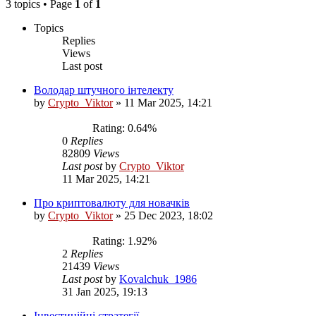
3 topics • Page
1
of
1
Topics
Replies
Views
Last post
Володар штучного інтелекту
by
Crypto_Viktor
»
11 Mar 2025, 14:21
Rating: 0.64%
0
Replies
82809
Views
Last post
by
Crypto_Viktor
11 Mar 2025, 14:21
Про криптовалюту для новачків
by
Crypto_Viktor
»
25 Dec 2023, 18:02
Rating: 1.92%
2
Replies
21439
Views
Last post
by
Kovalchuk_1986
31 Jan 2025, 19:13
Інвестиційні стратегії