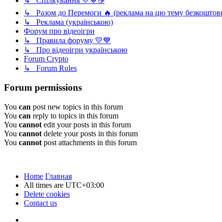
↳ Спілкування 💛💙☕
↳ Разом до Перемоги 🔥 (реклама на цю тему безкоштов
↳ Реклама (українською)
Форум про відеоігри
↳ Правила форуму 💛💙
↳ Про відеоігри українською
Forum Crypto
↳ Forum Rules
Forum permissions
You
can
post new topics in this forum
You
can
reply to topics in this forum
You
cannot
edit your posts in this forum
You
cannot
delete your posts in this forum
You
cannot
post attachments in this forum
Home
Главная
All times are
UTC+03:00
Delete cookies
Contact us