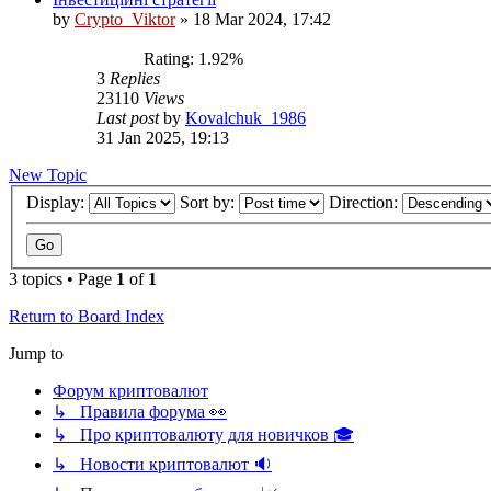
by
Crypto_Viktor
»
18 Mar 2024, 17:42
Rating: 1.92%
3
Replies
23110
Views
Last post
by
Kovalchuk_1986
31 Jan 2025, 19:13
New Topic
Display:
Sort by:
Direction:
3 topics • Page
1
of
1
Return to Board Index
Jump to
Форум криптовалют
↳ Правила форума 👀
↳ Про криптовалюту для новичков 🎓
↳ Новости криптовалют 🔉