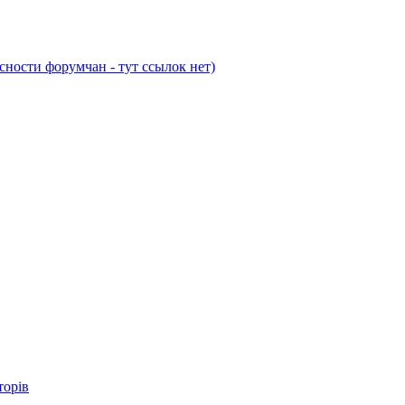
ости форумчан - тут ссылок нет)
торів