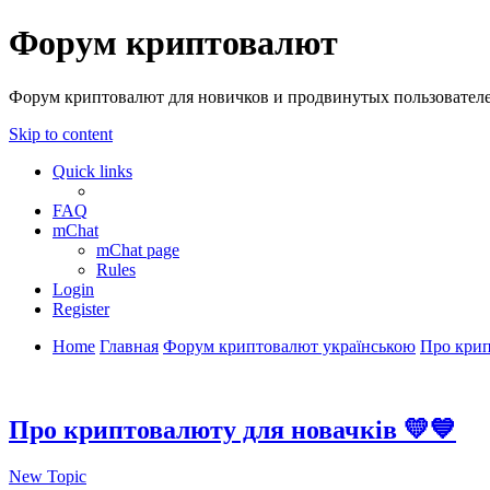
Форум криптовалют
Форум криптовалют для новичков и продвинутых пользователей
Skip to content
Quick links
FAQ
mChat
mChat page
Rules
Login
Register
Home
Главная
Форум криптовалют українською
Про крип
Про криптовалюту для новачків 💛💙
New Topic