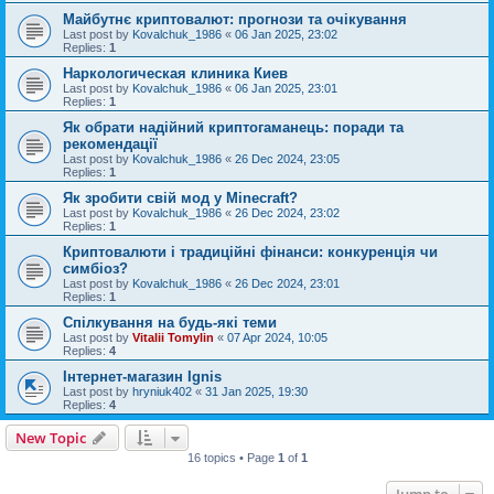
Майбутнє криптовалют: прогнози та очікування
Last post by
Kovalchuk_1986
«
06 Jan 2025, 23:02
Replies:
1
Наркологическая клиника Киев
Last post by
Kovalchuk_1986
«
06 Jan 2025, 23:01
Replies:
1
Як обрати надійний криптогаманець: поради та
рекомендації
Last post by
Kovalchuk_1986
«
26 Dec 2024, 23:05
Replies:
1
Як зробити свій мод у Minecraft?
Last post by
Kovalchuk_1986
«
26 Dec 2024, 23:02
Replies:
1
Криптовалюти і традиційні фінанси: конкуренція чи
симбіоз?
Last post by
Kovalchuk_1986
«
26 Dec 2024, 23:01
Replies:
1
Спілкування на будь-які теми
Last post by
Vitalii Tomylin
«
07 Apr 2024, 10:05
Replies:
4
Інтернет-магазин Ignis
Last post by
hryniuk402
«
31 Jan 2025, 19:30
Replies:
4
New Topic
16 topics • Page
1
of
1