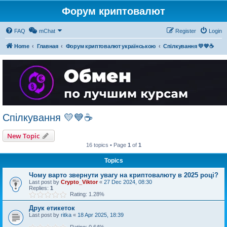
Форум криптовалют
FAQ
mChat
Register
Login
Home
Главная
Форум криптовалют українською
Спілкування 💛💙☕
Спілкування 💛💙☕
New Topic
16 topics • Page
1
of
1
Topics
Чому варто звернути увагу на криптовалюту в 2025 році?
Last post by
Crypto_Viktor
«
27 Dec 2024, 08:30
Replies:
1
Rating: 1.28%
Друк етикеток
Last post by
ritka
«
18 Apr 2025, 18:39