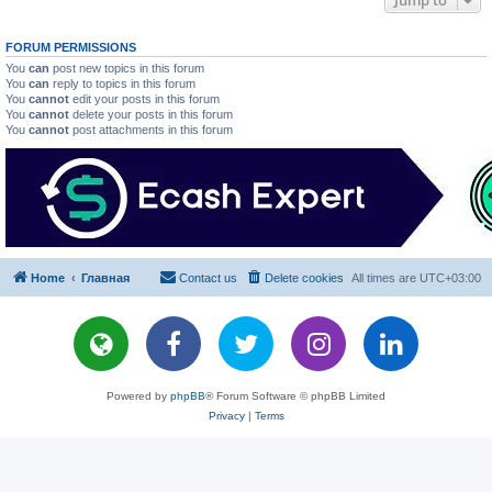
Jump to
FORUM PERMISSIONS
You
can
post new topics in this forum
You
can
reply to topics in this forum
You
cannot
edit your posts in this forum
You
cannot
delete your posts in this forum
You
cannot
post attachments in this forum
Home
Главная
Contact us
Delete cookies
All times are
UTC+03:00
Powered by
phpBB
® Forum Software © phpBB Limited
Privacy
|
Terms