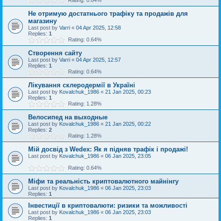
Rating: 0.64%
Не отримую достатнього трафіку та продажів для
магазину
Last post by
Varri
«
04 Apr 2025, 12:58
Replies:
1
Rating: 0.64%
Створення сайту
Last post by
Varri
«
04 Apr 2025, 12:57
Replies:
1
Rating: 0.64%
Лікування склеродермії в Україні
Last post by
Kovalchuk_1986
«
21 Jan 2025, 00:23
Replies:
1
Rating: 1.28%
Велосипед на выходные
Last post by
Kovalchuk_1986
«
21 Jan 2025, 00:22
Replies:
2
Rating: 1.28%
Мій досвід з Wedex: Як я підняв трафік і продажі!
Last post by
Kovalchuk_1986
«
06 Jan 2025, 23:05
Rating: 0.64%
Міфи та реальність криптовалютного майнінгу
Last post by
Kovalchuk_1986
«
06 Jan 2025, 23:03
Replies:
1
Інвестиції в криптовалюти: ризики та можливості
Last post by
Kovalchuk_1986
«
06 Jan 2025, 23:03
Replies:
1