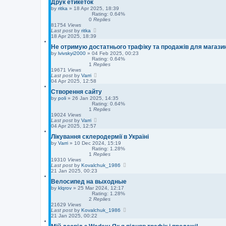
Друк етикеток
by
ritka
»
18 Apr 2025, 18:39
Rating: 0.64%
0
Replies
81754
Views
Last post
by
ritka
18 Apr 2025, 18:39
Не отримую достатнього трафіку та продажів для магази
by
lvivskyi2000
»
04 Feb 2025, 00:23
Rating: 0.64%
1
Replies
19671
Views
Last post
by
Varri
04 Apr 2025, 12:58
Створення сайту
by
poli
»
26 Jan 2025, 14:35
Rating: 0.64%
1
Replies
19024
Views
Last post
by
Varri
04 Apr 2025, 12:57
Лікування склеродермії в Україні
by
Varri
»
10 Dec 2024, 15:19
Rating: 1.28%
1
Replies
19310
Views
Last post
by
Kovalchuk_1986
21 Jan 2025, 00:23
Велосипед на выходные
by
klqrov
»
25 Mar 2024, 12:17
Rating: 1.28%
2
Replies
21629
Views
Last post
by
Kovalchuk_1986
21 Jan 2025, 00:22