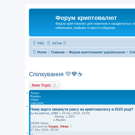
Форум криптовалют
Форум криптовалют для новичков и продвинутых пол
обменники, майнинг и просто общение.
FAQ
mChat
Home
Главная
Форум криптовалют українською
Сп
Спілкування 💛💙☕
New Topic
Topics
Replies
Views
Last post
Чому варто звернути увагу на криптовалюту в 2025 році?
by
Kovalchuk_1986
»
26 Dec 2024, 23:06
Rating: 1.28%
1
Replies
19306
Views
Last post
by
Crypto_Viktor
27 Dec 2024, 08:30