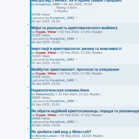
Мій досвід з Wedex: Як я підняв трафік і продажі!
by
Kovalchuk_1986
»
06 Jan 2025, 23:05
Rating: 0.64%
0
Replies
18798
Views
Last post
by
Kovalchuk_1986
06 Jan 2025, 23:05
Міфи та реальність криптовалютного майнінгу
by
Crypto_Viktor
»
02 Feb 2024, 17:45
1
Replies
21565
Views
Last post
by
Kovalchuk_1986
06 Jan 2025, 23:03
Інвестиції в криптовалюти: ризики та можливості
by
Crypto_Viktor
»
02 Feb 2024, 17:43
1
Replies
21260
Views
Last post
by
Kovalchuk_1986
06 Jan 2025, 23:03
Майбутнє криптовалют: прогнози та очікування
by
Crypto_Viktor
»
02 Feb 2024, 17:39
1
Replies
21056
Views
Last post
by
Kovalchuk_1986
06 Jan 2025, 23:02
Наркологическая клиника Киев
by
Maksimka111
»
22 Feb 2024, 22:11
1
Replies
20685
Views
Last post
by
Kovalchuk_1986
06 Jan 2025, 23:01
Як обрати надійний криптогаманець: поради та рекоменда
by
Crypto_Viktor
»
02 Feb 2024, 17:41
1
Replies
20866
Views
Last post
by
Kovalchuk_1986
26 Dec 2024, 23:05
Як зробити свій мод у Minecraft?
by
Beverly Larson
»
08 May 2024, 14:03
1
Replies