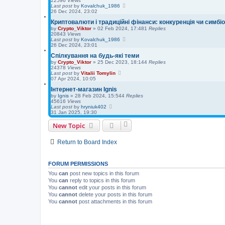
22596
Views
Last post
by
Kovalchuk_1986
26 Dec 2024, 23:02
Криптовалюти і традиційні фінанси: конкуренція чи симбі
by
Crypto_Viktor
»
02 Feb 2024, 17:48
1
Replies
20843
Views
Last post
by
Kovalchuk_1986
26 Dec 2024, 23:01
Спілкування на будь-які теми
by
Crypto_Viktor
»
25 Dec 2023, 18:14
4
Replies
24378
Views
Last post
by
Vitalii Tomylin
07 Apr 2024, 10:05
Інтернет-магазин Ignis
by
Ignis
»
28 Feb 2024, 15:54
4
Replies
45616
Views
Last post
by
hryniuk402
31 Jan 2025, 19:30
New Topic
Return to Board Index
FORUM PERMISSIONS
You
can
post new topics in this forum
You
can
reply to topics in this forum
You
cannot
edit your posts in this forum
You
cannot
delete your posts in this forum
You
cannot
post attachments in this forum