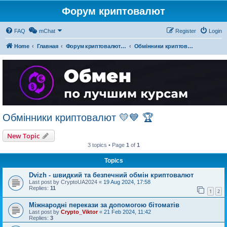
Форум криптовалют
FAQ
mChat
Register
Login
Home
Главная
Форум криптовалют українською
Обмінники криптовалют 💛💙 🏆
Обмінники криптовалют 💛💙 🏆
New Topic
3 topics • Page
1
of
1
Topics
Dvizh - швидкий та безпечний обмін криптовалют
Last post by
CryptoUA2024
«
19 Aug 2024, 17:58
Replies:
11
1
2
Міжнародні перекази за допомогою бітоматів
Last post by
Crypto_Viktor
«
21 Feb 2024, 11:42
Replies:
3