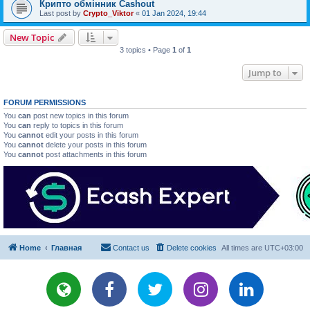
Крипто обмінник Cashout
Last post by
Crypto_Viktor
«
01 Jan 2024, 19:44
New Topic
3 topics • Page
1
of
1
Jump to
FORUM PERMISSIONS
You
can
post new topics in this forum
You
can
reply to topics in this forum
You
cannot
edit your posts in this forum
You
cannot
delete your posts in this forum
You
cannot
post attachments in this forum
Home
Главная
Contact us
Delete cookies
All times are
UTC+03:00