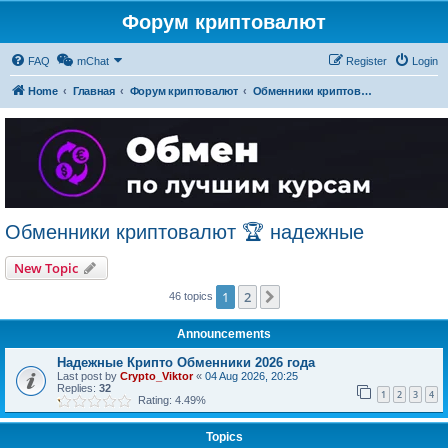
Форум криптовалют
FAQ
mChat
Register
Login
Home
Главная
Форум криптовалют
Обменники криптовалют 🏆 надежные
Обменники криптовалют 🏆 надежные
New Topic
1
2
Next
46 topics
Announcements
Надежные Крипто Обменники 2026 года
Last post by
Crypto_Viktor
«
04 Aug 2026, 20:25
Replies:
32
1
2
3
4
Rating: 4.49%
Topics