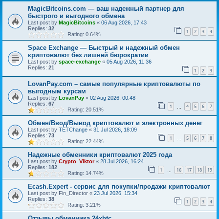
MagicBitcoins.com — ваш надежный партнер для
быстрого и выгодного обмена
Last post by
MagicBitcoins
«
06 Aug 2026, 17:43
Replies:
32
1
2
3
4
Rating: 0.64%
Space Exchange — Быстрый и надежный обмен
криптовалют без лишней бюрократии
Last post by
space-exchange
«
05 Aug 2026, 11:36
Replies:
21
1
2
3
LovanPay.com – самые популярные криптовалюты по
выгодным курсам
Last post by
LovanPay
«
02 Aug 2026, 00:48
Replies:
67
1
4
5
6
7
…
Rating: 20.51%
Обмен/Ввод/Вывод криптовалют и электронных денег
Last post by
TETChange
«
31 Jul 2026, 18:09
Replies:
73
1
5
6
7
8
…
Rating: 22.44%
Надежные обменники криптовалют 2025 года
Last post by
Crypto_Viktor
«
28 Jul 2026, 16:24
Replies:
182
1
16
17
18
19
…
Rating: 14.74%
Ecash.Expert - сервис для покупки/продажи криптовалют
Last post by
Fin_Director
«
23 Jul 2026, 15:34
Replies:
38
1
2
3
4
Rating: 3.21%
Отзывы обменника 24xbtc