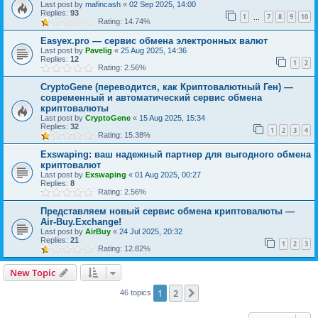
Last post by
mafincash
«
02 Sep 2025, 14:00
Replies:
93
1
7
8
9
10
…
Rating: 14.74%
Easyex.pro — сервис обмена электронных валют
Last post by
Pavelig
«
25 Aug 2025, 14:36
Replies:
12
1
2
Rating: 2.56%
CryptoGene (переводится, как Криптовалютный Ген) —
современный и автоматический сервис обмена
криптовалюты
Last post by
CryptoGene
«
15 Aug 2025, 15:34
Replies:
32
1
2
3
4
Rating: 15.38%
Exswaping: ваш надежный партнер для выгодного обмена
криптовалют
Last post by
Exswaping
«
01 Aug 2025, 00:27
Replies:
8
Rating: 2.56%
Представляем новый сервис обмена криптовалюты —
Air-Buy.Exchange!
Last post by
AirBuy
«
24 Jul 2025, 20:32
Replies:
21
1
2
3
Rating: 12.82%
New Topic
1
2
Next
46 topics