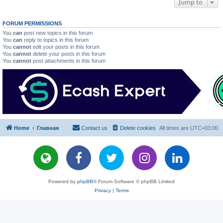
Jump to
FORUM PERMISSIONS
You
can
post new topics in this forum
You
can
reply to topics in this forum
You
cannot
edit your posts in this forum
You
cannot
delete your posts in this forum
You
cannot
post attachments in this forum
Home
Главная
Contact us
Delete cookies
All times are
UTC+03:00
Powered by
phpBB
® Forum Software © phpBB Limited
Privacy
|
Terms