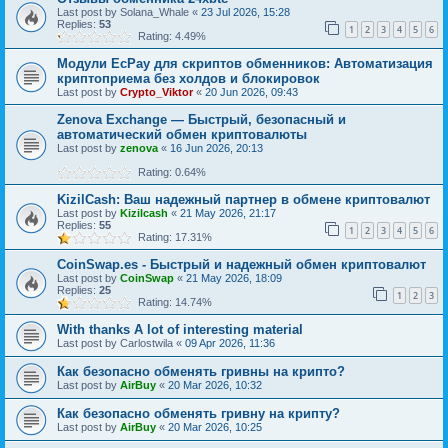
Last post by
Solana_Whale
«
23 Jul 2026, 15:28
Replies:
53
1
2
3
4
5
6
Rating: 4.49%
Модули EcPay для скриптов обменников: Автоматизация
криптоприема без холдов и блокировок
Last post by
Crypto_Viktor
«
20 Jun 2026, 09:43
Zenova Exchange — Быстрый, безопасный и
автоматический обмен криптовалюты
Last post by
zenova
«
16 Jun 2026, 20:13
Rating: 0.64%
KizilCash: Ваш надежный партнер в обмене криптовалют
Last post by
Kizilcash
«
21 May 2026, 21:17
Replies:
55
1
2
3
4
5
6
Rating: 17.31%
CoinSwap.es - Быстрый и надежный обмен криптовалют
Last post by
CoinSwap
«
21 May 2026, 18:09
Replies:
25
1
2
3
Rating: 14.74%
With thanks A lot of interesting material
Last post by
Carlostwila
«
09 Apr 2026, 11:36
Как безопасно обменять гривны на крипто?
Last post by
AirBuy
«
20 Mar 2026, 10:32
Как безопасно обменять гривну на крипту?
Last post by
AirBuy
«
20 Mar 2026, 10:25