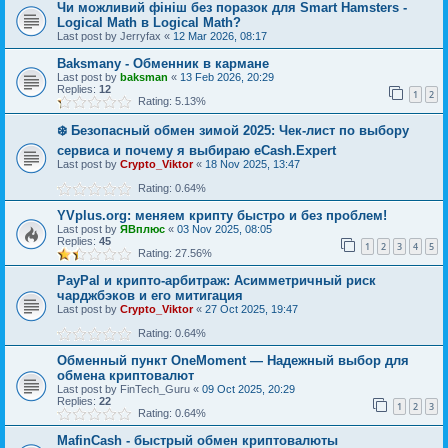
Чи можливий фініш без поразок для Smart Hamsters -
Logical Math в Logical Math?
Last post by
Jerryfax
«
12 Mar 2026, 08:17
Baksmany - Обменник в кармане
Last post by
baksman
«
13 Feb 2026, 20:29
Replies:
12
1
2
Rating: 5.13%
❄️ Безопасный обмен зимой 2025: Чек-лист по выбору
сервиса и почему я выбираю eCash.Expert
Last post by
Crypto_Viktor
«
18 Nov 2025, 13:47
Rating: 0.64%
YVplus.org: меняем крипту быстро и без проблем!
Last post by
ЯВплюс
«
03 Nov 2025, 08:05
Replies:
45
1
2
3
4
5
Rating: 27.56%
PayPal и крипто-арбитраж: Асимметричный риск
чарджбэков и его митигация
Last post by
Crypto_Viktor
«
27 Oct 2025, 19:47
Rating: 0.64%
Обменный пункт OneMoment — Надежный выбор для
обмена криптовалют
Last post by
FinTech_Guru
«
09 Oct 2025, 20:29
Replies:
22
1
2
3
Rating: 0.64%
MafinCash - быстрый обмен криптовалюты