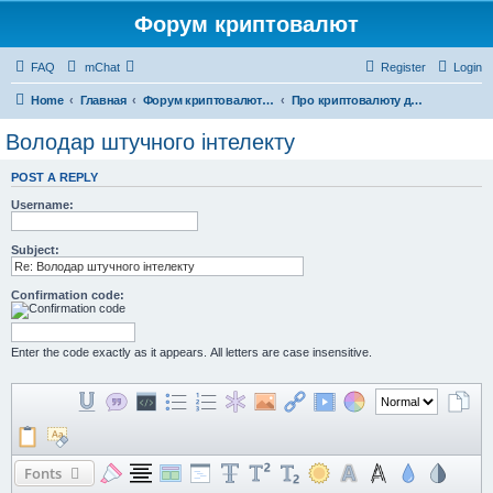
Форум криптовалют
FAQ
mChat
Register
Login
Home
Главная
Форум криптовалют українською
Про криптовалюту для новачків 💛💙
Володар штучного інтелекту
POST A REPLY
Username:
Subject:
Confirmation code:
Enter the code exactly as it appears. All letters are case insensitive.
Fonts