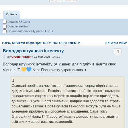
Options
Disable BBCode
Disable smilies
Do not automatically parse URLs
TOPIC REVIEW: ВОЛОДАР ШТУЧНОГО ІНТЕЛЕКТУ
EXPAND VIEW
Володар штучного інтелекту
by
Crypto_Viktor
» 11 Mar 2025, 14:21
Володар штучного інтелекту (AI): шанс для підлітків знайти своє
місце в IT
блог Про крипту українською ➤
Сьогодні проблема комп’ютерної залежності серед підлітків стає
дедалі актуальнішою. Безцільне “зависання” в інтернеті, надмірне
використання соціальних мереж та онлайн-ігор часто призводять
до зниження успішності в навчанні, погіршення здоров’я та втрати
соціальних навичок. Проте сучасні технології можуть бути не лише
джерелом проблем, а й способом їх вирішення. Саме тому
благодійний фонд IT “Паросток” прагне допомогти молоді знайти
свій шлях у сфері високих технологій.