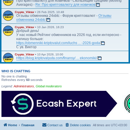
Про криптовалюту для новичков - Скользящие средние (Moving
Averages) -
Re: Про криптовалюту для новичков
Crypto_Viktor
•
26 Feb 2025, 10:48
Отзывы обменника 24xbtc - Форум криптовалют -
Отзывы
обменника 24xbtc
Crypto_Viktor
•
10 Jan 2026, 16:23
Добрый день!
У нас новый Рейтинг обменников на 2026 год, если интересно -
напишу больше:
https://obmenniki-kriptovalut.com/luchs ... -2026-goda
С ув. Виктор
Crypto_Viktor
•
10 Apr 2026, 10:00
Https://blog.kriptovalyuta.com/finansy/ ... ekonomiki/
WHO IS CHATTING
No one is chatting
Refreshes every
60
seconds
Legend:
Administrators
,
Global moderators
Home
Главная
Contact us
Delete cookies
All times are
UTC+03:00