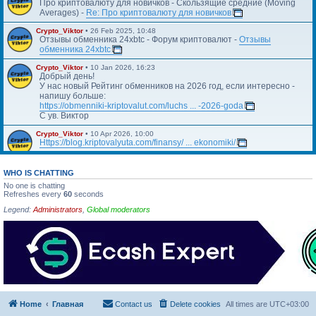
Про криптовалюту для новичков - Скользящие средние (Moving
Averages) -
Re: Про криптовалюту для новичков
Crypto_Viktor
•
26 Feb 2025, 10:48
Отзывы обменника 24xbtc - Форум криптовалют -
Отзывы
обменника 24xbtc
Crypto_Viktor
•
10 Jan 2026, 16:23
Добрый день!
У нас новый Рейтинг обменников на 2026 год, если интересно -
напишу больше:
https://obmenniki-kriptovalut.com/luchs ... -2026-goda
С ув. Виктор
Crypto_Viktor
•
10 Apr 2026, 10:00
Https://blog.kriptovalyuta.com/finansy/ ... ekonomiki/
WHO IS CHATTING
No one is chatting
Refreshes every
60
seconds
Legend:
Administrators
,
Global moderators
Home
Главная
Contact us
Delete cookies
All times are
UTC+03:00