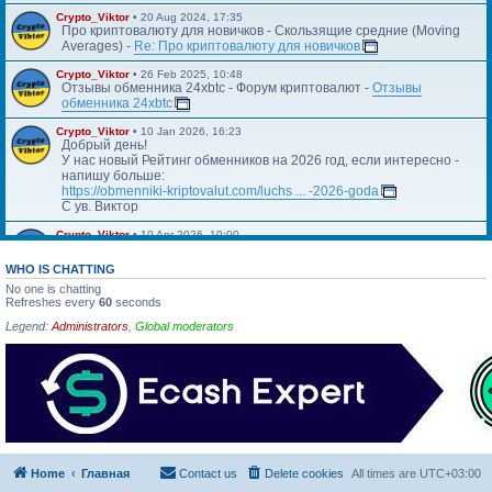
Crypto_Viktor
•
20 Aug 2024, 17:35
Про криптовалюту для новичков - Скользящие средние (Moving
Averages) -
Re: Про криптовалюту для новичков
Crypto_Viktor
•
26 Feb 2025, 10:48
Отзывы обменника 24xbtc - Форум криптовалют -
Отзывы
обменника 24xbtc
Crypto_Viktor
•
10 Jan 2026, 16:23
Добрый день!
У нас новый Рейтинг обменников на 2026 год, если интересно -
напишу больше:
https://obmenniki-kriptovalut.com/luchs ... -2026-goda
С ув. Виктор
Crypto_Viktor
•
10 Apr 2026, 10:00
Https://blog.kriptovalyuta.com/finansy/ ... ekonomiki/
WHO IS CHATTING
No one is chatting
Refreshes every
60
seconds
Legend:
Administrators
,
Global moderators
Home
Главная
Contact us
Delete cookies
All times are
UTC+03:00